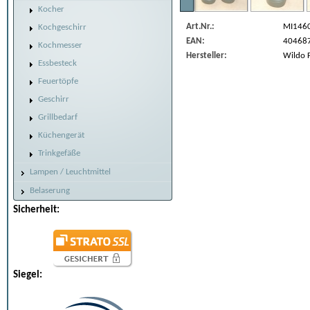
Kocher
Art.Nr.:
MI146
Kochgeschirr
EAN:
40468
Kochmesser
Hersteller:
Wildo 
Essbesteck
Feuertöpfe
Geschirr
Grillbedarf
Küchengerät
Trinkgefäße
Lampen / Leuchtmittel
Belaserung
Sicherheit:
Siegel: