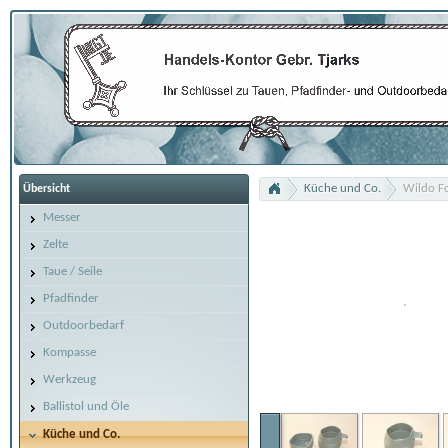
Küche und Co.
Wildo Fo
Übersicht
Messer
Zelte
Taue / Seile
Pfadfinder
Outdoorbedarf
Kompasse
Werkzeug
Ballistol und Öle
Küche und Co.