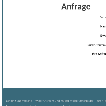
Anfrage
Betre
Na
E-Ma
Rückrufnumm
Ihre Anfra
zahlung und versand
widerrufsrecht und muster-widerrufsformular
agb / 