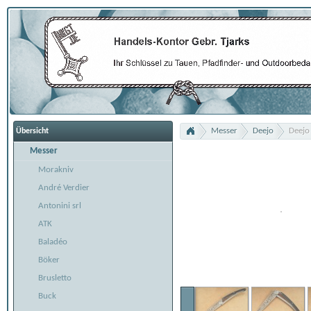
Messer
Deejo
Deejo
Übersicht
Messer
Morakniv
André Verdier
Antonini srl
ATK
Baladéo
Böker
Brusletto
Buck