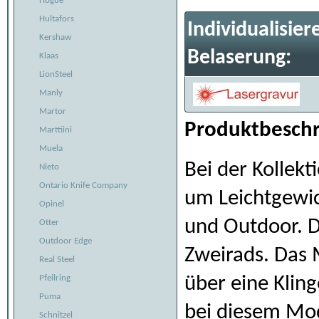
Hogue
Hultafors
Individualisier
Kershaw
Belaserung:
Klaas
LionSteel
Manly
Martor
Produktbeschr
Marttiini
Muela
Bei der Kollek
Nieto
Ontario Knife Company
um Leichtgewi
Opinel
und Outdoor. D
Otter
Outdoor Edge
Zweirads. Das 
Real Steel
über eine Klin
Pfeilring
Puma
bei diesem Mod
Schnitzel