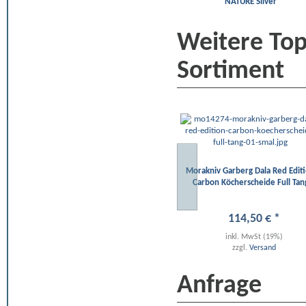
NATURE Silver
Weitere To
Sortiment
Morakniv Garberg Dala Red Edit
Carbon Köcherscheide Full Tan
114
,
50
€
*
inkl. MwSt (19%)
zzgl.
Versand
Anfrage