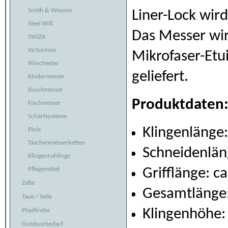
Smith & Wesson
Liner-Lock wird
Steel Will
Das Messer wir
SWIZA
Victorinox
Mikrofaser-Etu
Winchester
geliefert.
Kindermesser
Buschmesser
Produktdaten
Fischmesser
Schärfsysteme
Klingenlänge:
Etuis
Taschenmesserketten
Schneidenlän
Klingenrohlinge
Pflegemittel
Grifflänge: c
Zelte
Gesamtlänge:
Taue / Seile
Klingenhöhe:
Pfadfinder
Outdoorbedarf