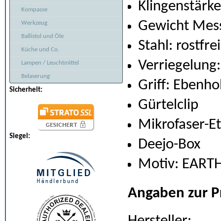
Klingenstärk
Kompasse
Gewicht Mess
Werkzeug
Ballistol und Öle
Stahl: rostfr
Küche und Co.
Verriegelung:
Lampen / Leuchtmittel
Belaserung
Griff: Ebenho
Sicherheit:
Gürtelclip
Mikrofaser-Et
Siegel:
Deejo-Box
Motiv: EARTH
Angaben zur P