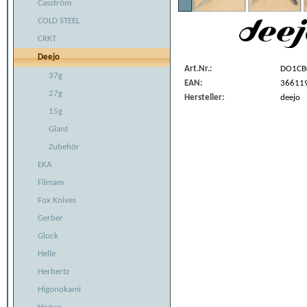
Casström
COLD STEEL
CRKT
Deejo
Art.Nr.:
DO1CB
37g
EAN:
36611
27g
Hersteller:
deejo
15g
Giant
Zubehör
EKA
Filmam
Fox Knives
Gerber
Glock
Helle
Herbertz
Higonokami