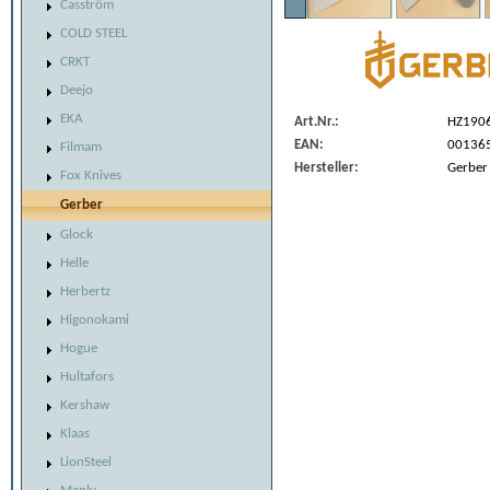
Casström
COLD STEEL
CRKT
Deejo
EKA
Art.Nr.:
HZ190
EAN:
00136
Filmam
Hersteller:
Gerber
Fox Knives
Gerber
Glock
Helle
Herbertz
Higonokami
Hogue
Hultafors
Kershaw
Klaas
LionSteel