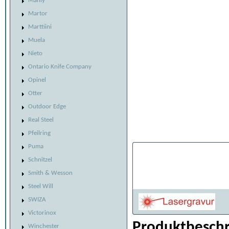
Manly
Martor
Marttiini
Muela
Nieto
Ontario Knife Company
Opinel
Otter
Outdoor Edge
Real Steel
Pfeilring
Puma
Individualisier
Schnitzel
Belaserung:
Smith & Wesson
Steel Will
SWIZA
Victorinox
Produktbeschr
Winchester