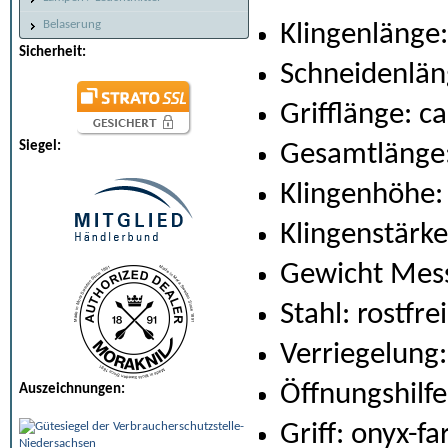
Belaserung
Klingenlänge:
Sicherheit:
Schneidenlän
Grifflänge: c
Siegel:
Gesamtlänge:
Klingenhöhe:
Klingenstärk
Gewicht Mess
Stahl: rostfr
Verriegelung
Öffnungshilfe
Auszeichnungen:
Griff: onyx-f