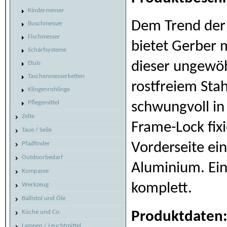
Kindermesser
Dem Trend der 
Buschmesser
Fischmesser
bietet Gerber 
Schärfsysteme
dieser ungewöh
Etuis
Taschenmesserketten
rostfreiem Sta
Klingenrohlinge
Pflegemittel
schwungvoll in
Zelte
Frame-Lock fix
Taue / Seile
Pfadfinder
Vorderseite ein
Outdoorbedarf
Aluminium. Ein
Kompasse
komplett.
Werkzeug
Ballistol und Öle
Küche und Co.
Produktdaten
Lampen / Leuchtmittel