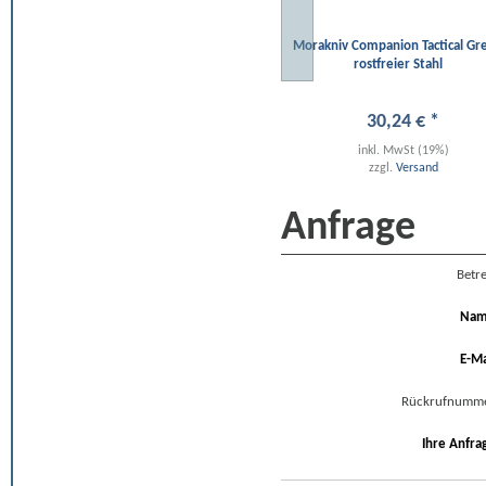
Morakniv Companion Tactical Gr
rostfreier Stahl
30
,
24
€
*
inkl. MwSt (19%)
zzgl.
Versand
Anfrage
Betre
Na
E-Ma
Rückrufnumm
Ihre Anfra