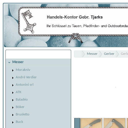
Messer
Gerber
Gerb
Übersicht
Messer
Morakniv
André Verdier
Antonini srl
ATK
Baladéo
Böker
Brusletto
Buck