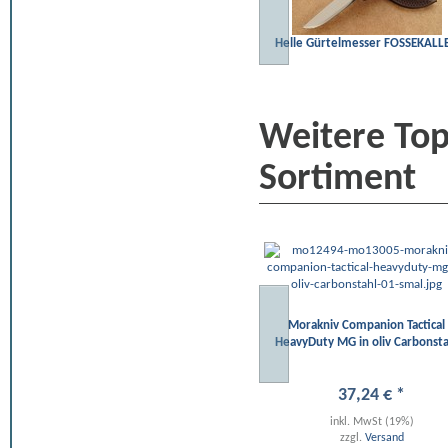
Helle Gürtelmesser FOSSEKALL
Weitere To
Sortiment
Morakniv Companion Tactical
HeavyDuty MG in oliv Carbonsta
37
,
24
€
*
inkl. MwSt (19%)
zzgl.
Versand