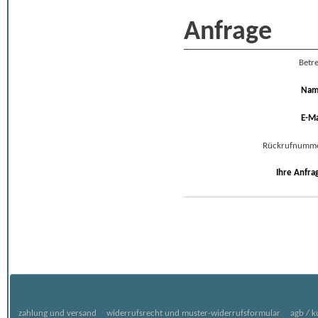
Anfrage
Betre
Na
E-Ma
Rückrufnumm
Ihre Anfra
zahlung und versand
widerrufsrecht und muster-widerrufsformular
agb / 