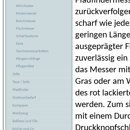
Pfadfindermess
Winchester
zurückverfolgen
Kindermesser
scharf wie jede
Buschmesser
Fischmesser
geringen Länge 
Schärfsysteme
Etuis
ausgeprägter F
Taschenmesserketten
zuverlässig ein
Klingenrohlinge
Pflegemittel
das Messer mit
Zelte
Gras oder am W
Taue / Seile
Pfadfinder
des rot lackier
Outdoorbedarf
werden. Zum si
Kompasse
Werkzeug
mit einem Durc
Ballistol und Öle
Druckknopfschla
Küche und Co.