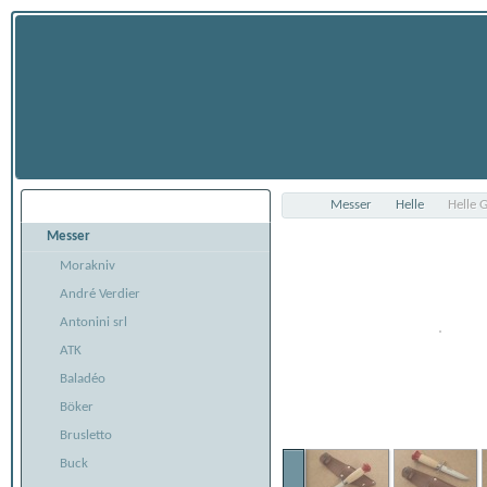
Messer
Helle
Helle 
Übersicht
Messer
Morakniv
André Verdier
Antonini srl
ATK
Baladéo
Böker
Brusletto
Buck