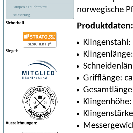
Lampen / Leuchtmittel
norwegische Pfa
Belaserung
Sicherheit:
Produktdaten
Klingenstahl:
Siegel:
Klingenlänge:
Schneidenlän
Grifflänge: c
Gesamtlänge:
Klingenhöhe:
Klingenstärk
Auszeichnungen:
Messergewich