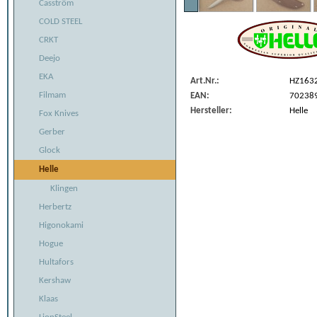
Casström
COLD STEEL
CRKT
Deejo
EKA
Art.Nr.:
HZ163
Filmam
EAN:
70238
Hersteller:
Helle
Fox Knives
Gerber
Glock
Helle
Klingen
Herbertz
Higonokami
Hogue
Hultafors
Kershaw
Klaas