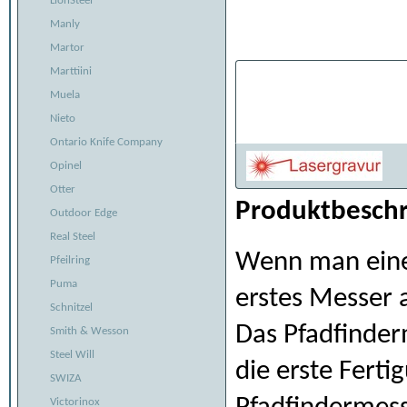
LionSteel
Manly
Martor
Marttiini
Individualisier
Muela
Belaserung:
Nieto
Ontario Knife Company
Opinel
Otter
Produktbeschr
Outdoor Edge
Real Steel
Wenn man eine
Pfeilring
Puma
erstes Messer 
Schnitzel
Das Pfadfinder
Smith & Wesson
Steel Will
die erste Ferti
SWIZA
Victorinox