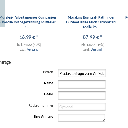
Morakniv Arbeitsmesser Companion
Morakniv Bushcraft Pathfinder
P
F Rescue mit Sägezahnung rostfreier
Outdoor Knife Black Carbonstahl
S...
Molle ko...
16
,
99
€
*
87
,
99
€
*
inkl. MwSt (19%)
inkl. MwSt (19%)
zzgl.
Versand
zzgl.
Versand
nfrage
Betreff
Name
E-Mail
Rückrufnummer
Ihre Anfrage