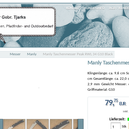
KONTAKT
KUNDENINFO
AGB / KUND
Messer
Manly
Manly Taschenmesser Peak RWL 34 G10 Black
Manly Taschenmes
Klingenlänge: ca. 9,6 cm S
cm Gesamtlänge: ca. 22,0 c
2,9 mm Gewicht Messer: ca
Griffmaterial: G10
79
,
75
EUR
inkl
Lieferzeit:
Stk