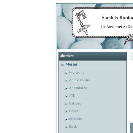
Übersicht
Messer
Morakniv
André Verdier
Antonini srl
ATK
Baladéo
Böker
Brusletto
Buck