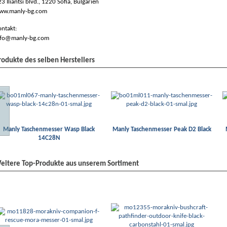
3 Iliantsi blvd., 1220 Sofia, Bulgarien
ww.manly-bg.com
ntakt:
nfo@manly-bg.com
rodukte des selben Herstellers
Manly Taschenmesser Wasp Black
Manly Taschenmesser Peak D2 Black
14C28N
eitere Top-Produkte aus unserem Sortiment