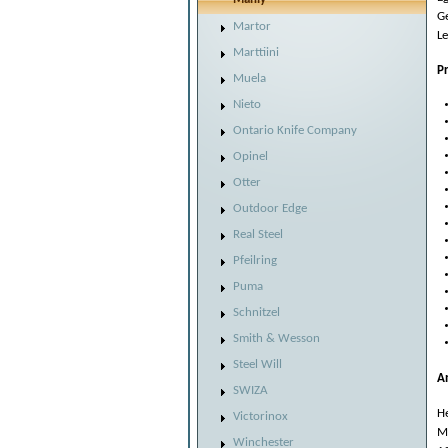
Ge
Martor
Le
Marttiini
P
Muela
Nieto
Ontario Knife Company
Opinel
Otter
Outdoor Edge
Real Steel
Pfeilring
Puma
Schnitzel
Smith & Wesson
Steel Will
A
SWIZA
He
Victorinox
M
Winchester