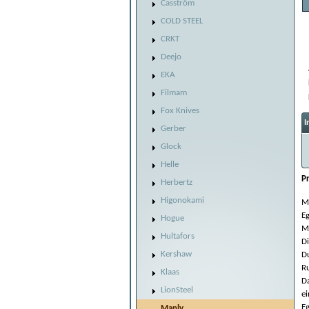
Casström
COLD STEEL
CRKT
Deejo
EKA
Filmam
Fox Knives
I
Gerber
Glock
Helle
P
Herbertz
Higonokami
Mi
E
Hogue
Ma
Hultafors
D
Kershaw
Du
Ru
Klaas
Da
LionSteel
ei
Eg
Manly