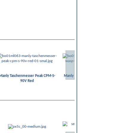
Manly Taschenmesser Peak CPM-S-
Manly Taschenmesser Wasp CPM-S-
Ma
90V Red
90V Toxic