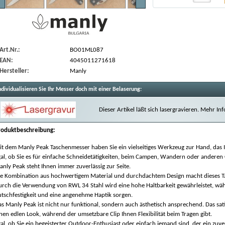
Art.Nr.:
BO01ML087
EAN:
4045011271618
Hersteller:
Manly
ndividualisieren Sie Ihr Messer doch mit einer Belaserung:
Dieser Artikel läßt sich lasergravieren. Mehr I
roduktbeschreibung:
t dem Manly Peak Taschenmesser haben Sie ein vielseitiges Werkzeug zur Hand, das Ihn
gal, ob Sie es für einfache Schneidetätigkeiten, beim Campen, Wandern oder andere
nly Peak steht Ihnen immer zuverlässig zur Seite.
ie Kombination aus hochwertigem Material und durchdachtem Design macht dieses Tas
rch die Verwendung von RWL 34 Stahl wird eine hohe Haltbarkeit gewährleistet, währ
tschfestigkeit und eine angenehme Haptik sorgen.
s Manly Peak ist nicht nur funktional, sondern auch ästhetisch ansprechend. Das sati
nen edlen Look, während der umsetzbare Clip Ihnen Flexibilität beim Tragen gibt.
al, ob Sie ein begeisterter Outdoor-Enthusiast oder einfach jemand sind, der ein zuv