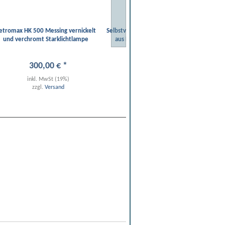
etromax HK 500 Messing vernickelt
Selbstverteidigungsschirm mit Knauf
O
und verchromt Starklichtlampe
aus Nussholz zum Selbstschutz
T
300
,
00
€
*
108
,
95
€
*
inkl. MwSt (19%)
inkl. MwSt (19%)
zzgl.
Versand
zzgl.
Versand