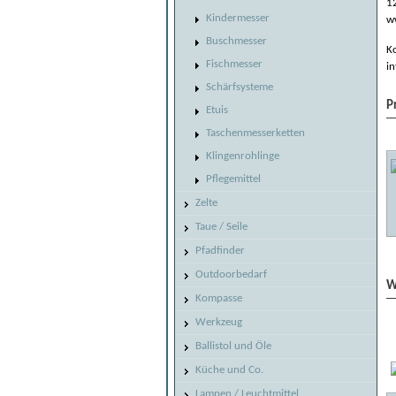
12
Kindermesser
w
Buschmesser
Ko
Fischmesser
i
Schärfsysteme
P
Etuis
Taschenmesserketten
Klingenrohlinge
Pflegemittel
Zelte
Taue / Seile
Pfadfinder
Outdoorbedarf
W
Kompasse
Werkzeug
Ballistol und Öle
Küche und Co.
Lampen / Leuchtmittel