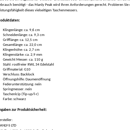
brauch benötigt - das Manly Peak wird Ihren Anforderungen gerecht. Probieren Sie e
istungsfähigkeit dieses vielseitigen Taschenmessers.
roduktdaten:
Klingenlänge: ca. 9,6 cm
Schneidenlänge: ca. 9,3 cm
Grifflänge: ca. 12,5 cm
Gesamtlänge: ca. 22,0 cm
Klingenhöhe: ca. 2,7 cm
Klingenstärke: ca. 2,9 mm
Gewicht Messer: ca. 110 g
Stahl: rostfreier RWL 34 Edelstahl
Griffmaterial: G10
Verschluss: Backlock
Öffnungshilfe: Daumenöffnung
Federunterstützung: nein
Springmesser: nein
Taschenlcip (Tip-up/l-r)
Farbe: schwarz
ngaben zur Produktsicherheit:
rsteller:
ANLY-S LTD