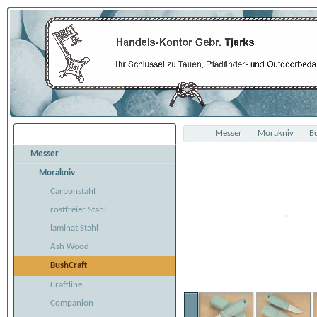
Messer
Morakniv
B
Übersicht
Messer
Morakniv
Carbonstahl
rostfreier Stahl
laminat Stahl
Ash Wood
BushCraft
Craftline
Companion