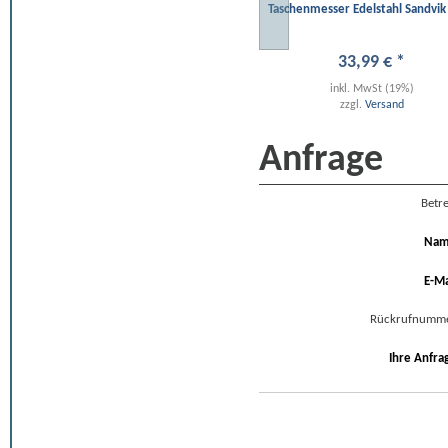
Taschenmesser Edelstahl Sandvik 
33
,
99
€
*
inkl. MwSt (19%)
zzgl.
Versand
Anfrage
Betre
Na
E-Ma
Rückrufnumm
Ihre Anfra