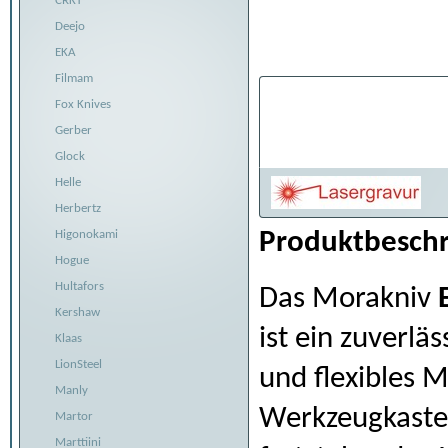
CRKT
Deejo
EKA
Filmam
Individualisier
Fox Knives
Gerber
Belaserung:
Glock
Helle
Herbertz
Higonokami
Produktbeschr
Hogue
Hultafors
Das Morakniv
Kershaw
ist ein zuverlä
Klaas
LionSteel
und flexibles M
Manly
Werkzeugkaste
Martor
Marttiini