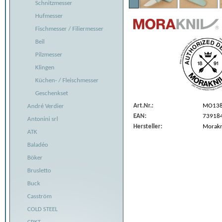
Schnitzmesser
Hufmesser
Fischmesser / Filiermesser
Beil
Pilzmesser
Klingen
Küchen- / Fleischmesser
Geschenkset
Art.Nr.:
MO13
André Verdier
EAN:
73918
Antonini srl
Hersteller:
Morakn
ATK
Baladéo
Böker
Brusletto
Buck
Casström
COLD STEEL