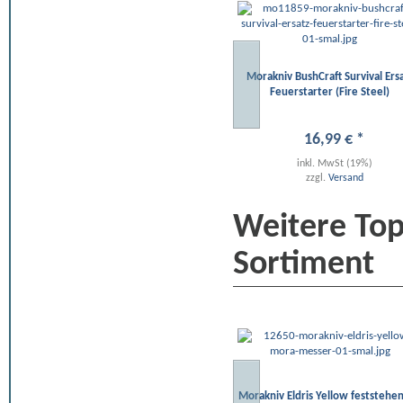
Morakniv BushCraft Survival Ers
Feuerstarter (Fire Steel)
16
,
99
€
*
inkl. MwSt (19%)
zzgl.
Versand
Weitere To
Sortiment
Morakniv Eldris Yellow feststehe