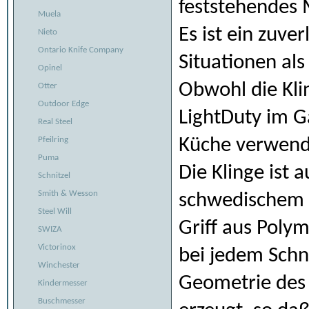
feststehendes 
Muela
Es ist ein zuve
Nieto
Ontario Knife Company
Situationen als
Opinel
Obwohl die Kli
Otter
Outdoor Edge
LightDuty im Ga
Real Steel
Küche verwend
Pfeilring
Puma
Die Klinge ist
Schnitzel
Smith & Wesson
schwedischem E
Steel Will
Griff aus Polym
SWIZA
Victorinox
bei jedem Schn
Winchester
Geometrie des 
Kindermesser
Buschmesser