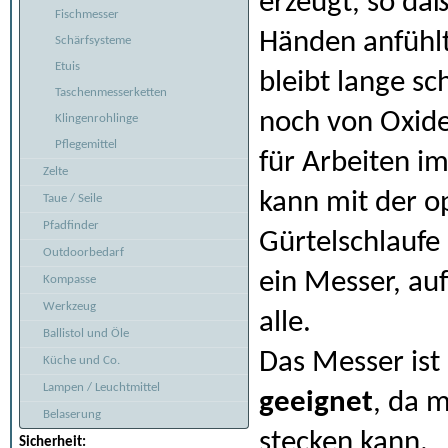
erzeugt, so daß
Fischmesser
Händen anfühlt.
Schärfsysteme
Etuis
bleibt lange s
Taschenmesserketten
noch von Oxiden
Klingenrohlinge
Pflegemittel
für Arbeiten i
Zelte
kann mit der op
Taue / Seile
Pfadfinder
Gürtelschlaufe 
Outdoorbedarf
ein Messer, au
Kompasse
Werkzeug
alle.
Ballistol und Öle
Das Messer ist 
Küche und Co.
Lampen / Leuchtmittel
geeignet
, da 
Belaserung
stecken kann.
Sicherheit: