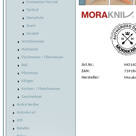
Companion Normal
Tactical
HeavyDuty
Spark
Serated
Schnitzmesser
Hufmesser
Fischmesser / Filiermesser
Art.Nr.:
MO14
Beil
EAN:
73918
Pilzmesser
Hersteller:
Morakn
Klingen
Küchen- / Fleischmesser
Geschenkset
André Verdier
Antonini srl
ATK
Baladéo