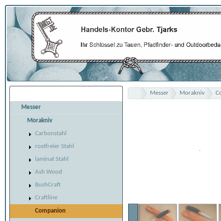
Messer
Morakniv
C
Übersicht
Messer
Morakniv
Carbonstahl
rostfreier Stahl
laminat Stahl
Ash Wood
BushCraft
Craftline
Companion