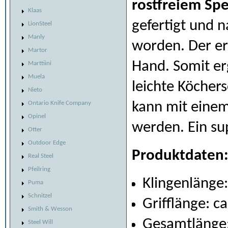
rostfreiem Spe
Klaas
gefertigt und 
LionSteel
Manly
worden. Der erg
Martor
Hand. Somit er
Marttiini
Muela
leichte Köcher
Nieto
kann mit einem 
Ontario Knife Company
Opinel
werden. Ein su
Otter
Outdoor Edge
Produktdaten
Real Steel
Pfeilring
Klingenlänge:
Puma
Schnitzel
Grifflänge: c
Smith & Wesson
Gesamtlänge:
Steel Will