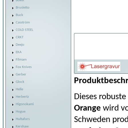
Böker
Brusletto
Buck
Casström
COLD STEEL
CRKT
Individualisier
Deejo
Belaserung:
EKA
Filmam
Fox Knives
Gerber
Produktbeschr
Glock
Helle
Dieses robuste
Herbertz
Higonokami
Orange
wird v
Hogue
Schweden produ
Hultafors
Kershaw