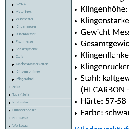
SWIZA
Klingenhöhe:
Victorinox
Klingenstärk
Winchester
Kindermesser
Gewicht Mess
Buschmesser
Fischmesser
Gesamtgewich
Schärfsysteme
Klingenflanke
Etuis
Taschenmesserketten
Klingenrücken
Klingenrohlinge
Stahl: kaltgew
Pflegemittel
Zelte
(HI CARBON 
Taue / Seile
Härte: 57-58
Pfadfinder
Outdoorbedarf
Farbe: schwa
Kompasse
Werkzeug