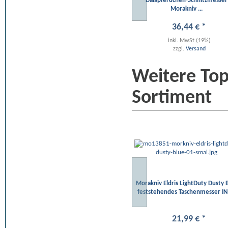
Dalapferdchen-Schnitzmesser
Morakniv ...
36
,
44
€
*
inkl. MwSt (19%)
zzgl.
Versand
Weitere To
Sortiment
Morakniv Eldris LightDuty Dusty 
feststehendes Taschenmesser I
21
,
99
€
*