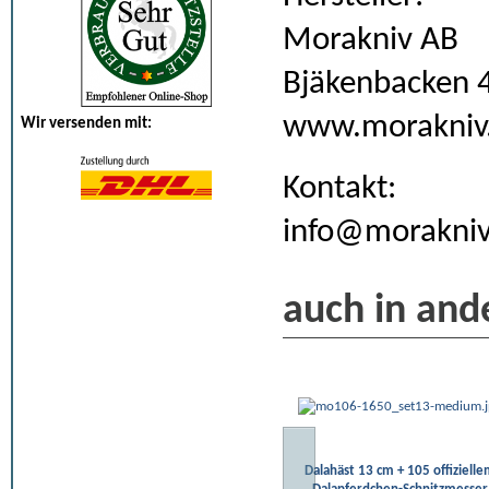
Morakniv AB
Bjäkenbacken 
www.morakniv
Wir versenden mit:
Kontakt:
info@morakniv
auch in and
Dalahäst 13 cm + 105 offiziell