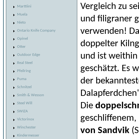
Vergleich zu s
Marttiini
Muela
und filigraner 
Nieto
verwenden! D
Ontario Knife Company
Opinel
doppelter Kiln
Otter
und ist weithi
Outdoor Edge
Real Steel
geschätzt. Es 
Pfeilring
der bekanntest
Puma
Schnitzel
Dalapferdchen
Smith & Wesson
Die
doppelsch
Steel Will
SWIZA
geschliffenem,
Victorinox
Winchester
von Sandvik
(S
Kindermesser