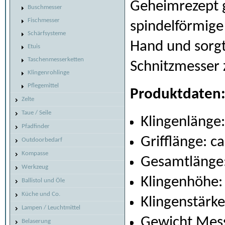
Geheimrezept g
Buschmesser
Fischmesser
spindelförmige 
Schärfsysteme
Hand und sorgt
Etuis
Taschenmesserketten
Schnitzmesser 
Klingenrohlinge
Pflegemittel
Produktdaten
Zelte
Taue / Seile
Klingenlänge:
Pfadfinder
Grifflänge: c
Outdoorbedarf
Kompasse
Gesamtlänge:
Werkzeug
Klingenhöhe:
Ballistol und Öle
Küche und Co.
Klingenstärk
Lampen / Leuchtmittel
Gewicht Mess
Belaserung