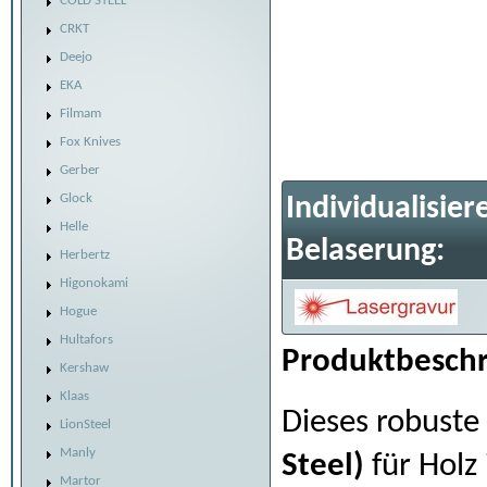
COLD STEEL
CRKT
Deejo
EKA
Filmam
Fox Knives
Gerber
Glock
Individualisier
Helle
Belaserung:
Herbertz
Higonokami
Hogue
Hultafors
Produktbeschr
Kershaw
Klaas
Dieses robuste
LionSteel
Manly
Steel)
für Holz 
Martor