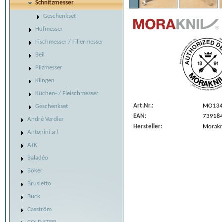
Schnitzmesser
Geschenkset
Hufmesser
Fischmesser / Filiermesser
Beil
Pilzmesser
Klingen
Küchen- / Fleischmesser
Art.Nr.:
MO13
Geschenkset
EAN:
73918
André Verdier
Hersteller:
Morakn
Antonini srl
ATK
Baladéo
Böker
Brusletto
Buck
Casström