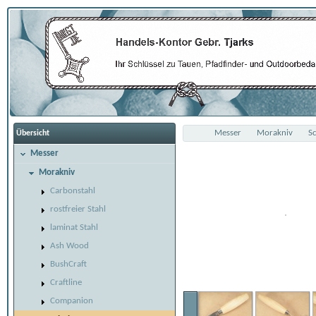
Messer
Morakniv
S
Übersicht
Messer
Morakniv
Carbonstahl
rostfreier Stahl
laminat Stahl
Ash Wood
BushCraft
Craftline
Companion