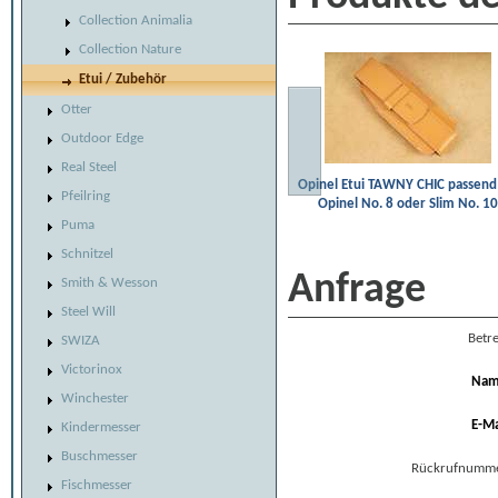
Collection Animalia
Collection Nature
Etui / Zubehör
Otter
Outdoor Edge
Real Steel
Opinel Etui TAWNY CHIC passend
Pfeilring
Opinel No. 8 oder Slim No. 10
Puma
Schnitzel
Anfrage
Smith & Wesson
Steel Will
Betre
SWIZA
Victorinox
Na
Winchester
E-Ma
Kindermesser
Buschmesser
Rückrufnumm
Fischmesser