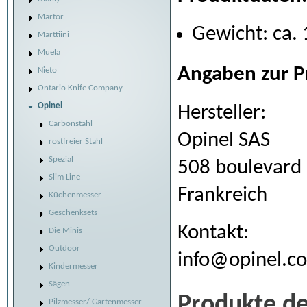
Martor
Gewicht: ca. 
Marttiini
Muela
Angaben zur P
Nieto
Ontario Knife Company
Opinel
Hersteller:
Carbonstahl
Opinel SAS
rostfreier Stahl
Spezial
508 boulevard
Slim Line
Frankreich
Küchenmesser
Geschenksets
Kontakt:
Die Minis
Outdoor
info@opinel.c
Kindermesser
Sägen
Produkte d
Pilzmesser/ Gartenmesser