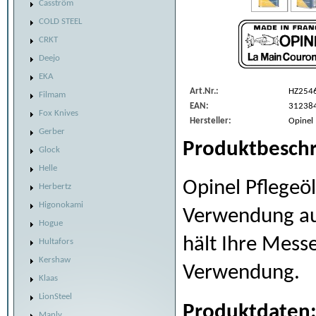
Casström
COLD STEEL
CRKT
Deejo
EKA
Art.Nr.:
HZ254
Filmam
EAN:
31238
Fox Knives
Hersteller:
Opinel
Gerber
Produktbeschr
Glock
Helle
Opinel Pflegeöl 
Herbertz
Higonokami
Verwendung auf
Hogue
hält Ihre Messe
Hultafors
Kershaw
Verwendung.
Klaas
LionSteel
Produktdaten
Manly