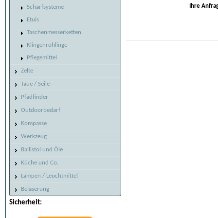
Ihre Anfra
Schärfsysteme
Etuis
Taschenmesserketten
Klingenrohlinge
Pflegemittel
Zelte
Taue / Seile
Pfadfinder
Outdoorbedarf
Kompasse
Werkzeug
Ballistol und Öle
Küche und Co.
Lampen / Leuchtmittel
Belaserung
Sicherheit: