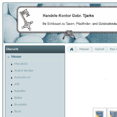
Messer
Opinel
Etui
Übersicht
Messer
Morakniv
André Verdier
Antonini srl
ATK
Baladéo
Böker
Brusletto
Buck