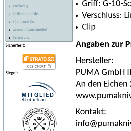
Griff: G-10-S
Werkzeug
Verschluss: L
Ballistol und Öle
Küche und Co.
Clip
Lampen / Leuchtmittel
Belaserung
Angaben zur P
Sicherheit:
Hersteller:
PUMA GmbH IP
Siegel:
An den Eichen 
www.pumakniv
Kontakt:
info@pumakni