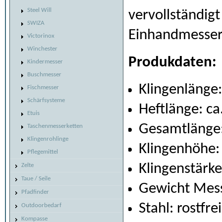
Steel Will
vervollständig
SWIZA
Einhandmesser
Victorinox
Winchester
Produkdaten:
Kindermesser
Buschmesser
Klingenlänge:
Fischmesser
Schärfsysteme
Heftlänge: ca
Etuis
Gesamtlänge:
Taschenmesserketten
Klingenrohlinge
Klingenhöhe:
Pflegemittel
Klingenstärk
Zelte
Taue / Seile
Gewicht Mess
Pfadfinder
Stahl: rostfre
Outdoorbedarf
Kompasse