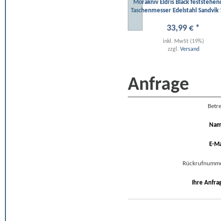
Morakniv Eldris Black feststehen
Taschenmesser Edelstahl Sandvik 1
33
,
99
€
*
inkl. MwSt (19%)
zzgl.
Versand
Anfrage
Betre
Na
E-Ma
Rückrufnumm
Ihre Anfra