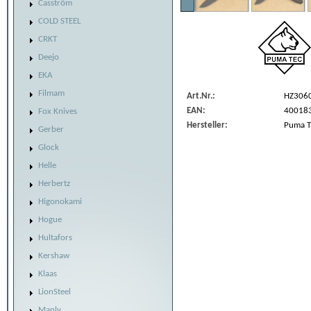
Casström
COLD STEEL
CRKT
Deejo
EKA
Filmam
Art.Nr.:
HZ306
EAN:
40018
Fox Knives
Hersteller:
Puma T
Gerber
Glock
Helle
Herbertz
Higonokami
Hogue
Hultafors
Kershaw
Klaas
LionSteel
Manly