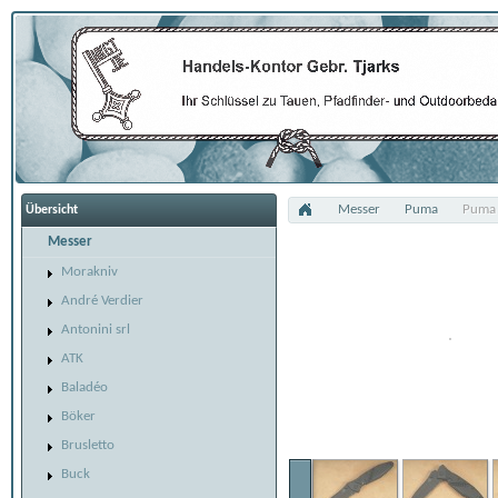
Messer
Puma
Puma 
Übersicht
Messer
Morakniv
André Verdier
Antonini srl
ATK
Baladéo
Böker
Brusletto
Buck