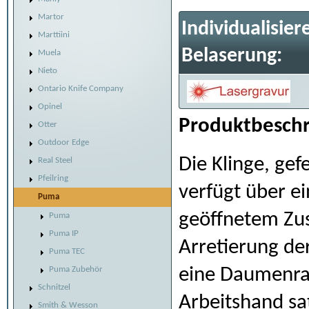
Martor
Individualisier
Marttiini
Belaserung:
Muela
Nieto
Ontario Knife Company
Opinel
Produktbeschr
Otter
Outdoor Edge
Die Klinge, gef
Real Steel
Pfeilring
verfügt über e
Puma
geöffnetem Zus
Puma
Puma IP
Arretierung der
Puma TEC
eine Daumenra
Puma Zubehör
Schnitzel
Arbeitshand sat
Smith & Wesson