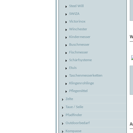
Steel Will
SWIZA
Victorinox
Winchester
W
Kindermesser
Buschmesser
Fischmesser
Schärfsysteme
Etuis
Taschenmesserketten
Klingenrohlinge
Pflegemittel
Zelte
Taue / Seile
Pfadfinder
Outdoorbedarf
A
Kompasse