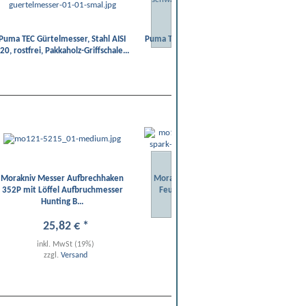
Puma TEC Gürtelmesser, Stahl AISI
Puma TEC Machete in schwarz 44 cm
Pu
20, rostfrei, Pakkaholz-Griffschale...
Klingenlänge
Morakniv Messer Aufbrechhaken
Morakniv Companion Spark Red
H
352P mit Löffel Aufbruchmesser
Feuermesser rostfreier Stahl
Hunting B...
25
,
82
€
*
34
,
99
€
*
inkl. MwSt (19%)
inkl. MwSt (19%)
zzgl.
Versand
zzgl.
Versand