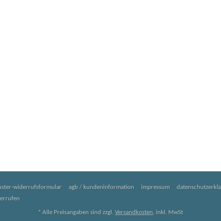
ster-widerrufsformular
agb / kundeninformation
impressum
datenschutzerkl
derrufen
* Alle Preisangaben sind zzgl.
Versandkosten
, inkl. MwSt