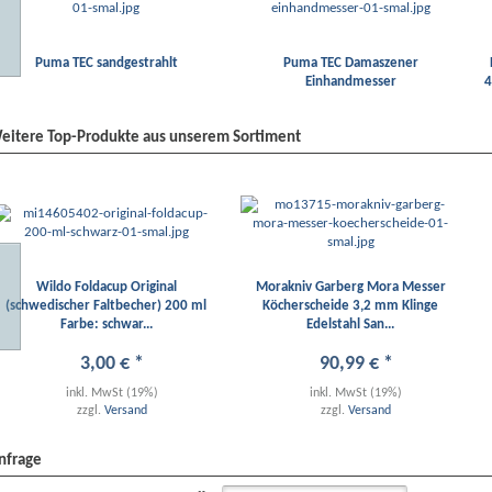
Puma TEC sandgestrahlt
Puma TEC Damaszener
Einhandmesser
4
eitere Top-Produkte aus unserem Sortiment
Wildo Foldacup Original
Morakniv Garberg Mora Messer
(schwedischer Faltbecher) 200 ml
Köcherscheide 3,2 mm Klinge
Farbe: schwar...
Edelstahl San...
3
,
00
€
*
90
,
99
€
*
inkl. MwSt (19%)
inkl. MwSt (19%)
zzgl.
Versand
zzgl.
Versand
nfrage