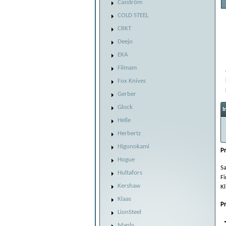
Casström
COLD STEEL
CRKT
Deejo
EKA
Filmam
Fox Knives
Gerber
Glock
I
Helle
Herbertz
Higonokami
P
Hogue
Sa
Hultafors
Fi
Kershaw
Kl
Klaas
P
LionSteel
Manly