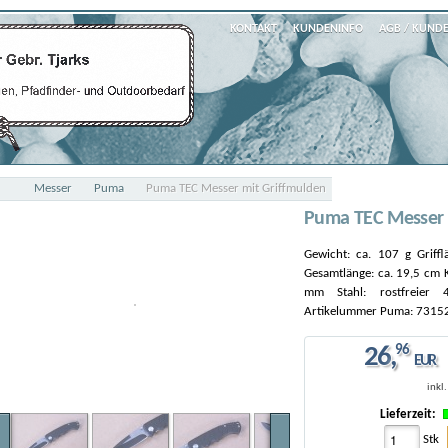
KONTAKT
KUNDENINFO
AGB / KUND
Messer
Puma
Puma TEC Messer mit Griffmulden
Puma TEC Messer 
Gewicht: ca. 107 g Griffl
Gesamtlänge: ca. 19,5 cm K
mm Stahl: rostfreier 4
Artikelummer Puma: 7315
26
,
96
EUR
inkl
Lieferzeit:
Stk