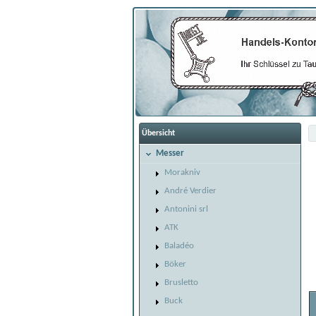
Übersicht
Messer
Morakniv
André Verdier
Antonini srl
ATK
Baladéo
Böker
Brusletto
Buck