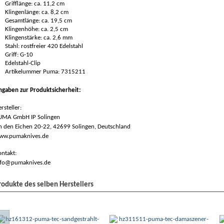
Grifflänge: ca. 11,2 cm
Klingenlänge: ca. 8,2 cm
Gesamtlänge: ca. 19,5 cm
Klingenhöhe: ca. 2,5 cm
Klingenstärke: ca. 2,6 mm
Stahl: rostfreier 420 Edelstahl
Griff: G-10
Edelstahl-Clip
Artikelummer Puma: 7315211
ngaben zur Produktsicherheit:
rsteller:
UMA GmbH IP Solingen
n den Eichen 20-22, 42699 Solingen, Deutschland
ww.pumaknives.de
ntakt:
nfo@pumaknives.de
rodukte des selben Herstellers