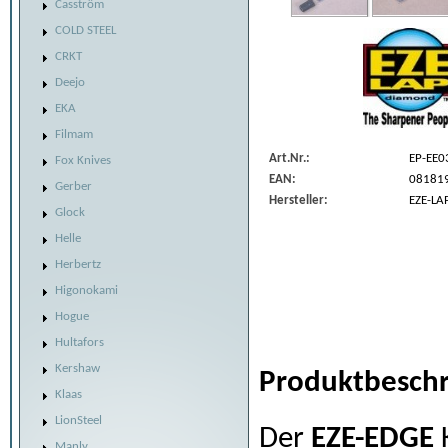
Casström
COLD STEEL
CRKT
Deejo
EKA
Filmam
Art.Nr.:
EP-EE0
Fox Knives
EAN:
08181
Gerber
Hersteller:
EZE-LA
Glock
Helle
Herbertz
Higonokami
Hogue
Hultafors
Kershaw
Produktbeschr
Klaas
LionSteel
Der
EZE-EDGE
K
Manly