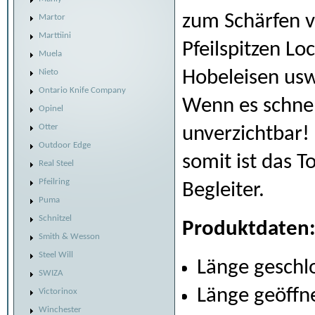
zum Schärfen v
Martor
Marttiini
Pfeilspitzen Lo
Muela
Hobeleisen usw
Nieto
Ontario Knife Company
Wenn es schnel
Opinel
Otter
unverzichtbar! 
Outdoor Edge
somit ist das T
Real Steel
Pfeilring
Begleiter.
Puma
Schnitzel
Produktdaten
Smith & Wesson
Steel Will
Länge geschl
SWIZA
Länge geöffne
Victorinox
Winchester