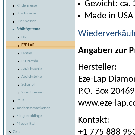
Gewicht: ca. 
Kindermesser
Buschmesser
Made in USA
Fischmesser
Schärfsysteme
Wiederverkäuf
DMT
EZE-LAP
Angaben zur P
Lansky
RH Preyda
Hersteller:
Abziehstähle
Abziehsteine
Eze-Lap Diamon
Schärföl
P.O. Box 20469
Streichriemen
Etuis
www.eze-lap.
Taschenmesserketten
Klingenrohlinge
Kontakt:
Pflegemittel
+1 775 888 95
Zelte