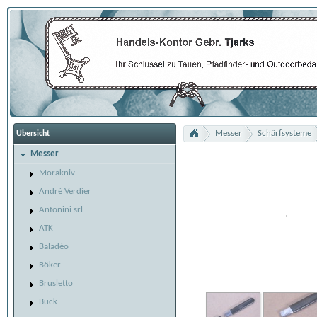
Messer
Schärfsysteme
Übersicht
Messer
Morakniv
André Verdier
Antonini srl
ATK
Baladéo
Böker
Brusletto
Buck