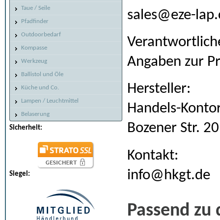
Taue / Seile
sales@eze-lap
Pfadfinder
Outdoorbedarf
Verantwortlich
Kompasse
Angaben zur Pr
Werkzeug
Ballistol und Öle
Hersteller:
Küche und Co.
Lampen / Leuchtmittel
Handels-Kontor
Belaserung
Bozener Str. 2
Sicherheit:
Kontakt:
info@hkgt.de
Siegel:
Passend zu 