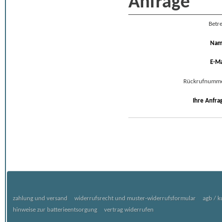
Anfrage
Betre
Na
E-Ma
Rückrufnumm
Ihre Anfra
zahlung und versand
widerrufsrecht und muster-widerrufsformular
agb / 
hinweise zur batterieentsorgung
vertrag widerrufen