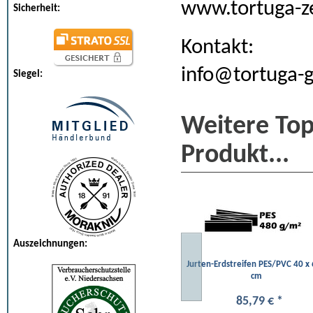
www.tortuga-ze
Sicherheit:
Kontakt:
info@tortuga-
Siegel:
Weitere To
Produkt...
Auszeichnungen:
Jurten-Erdstreifen PES/PVC 40 x
cm
85
,
79
€
*