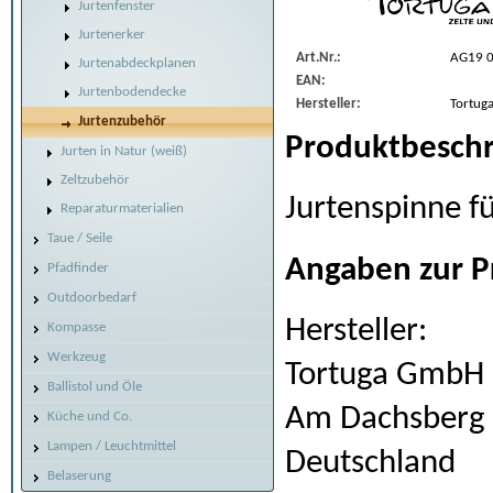
Jurtenfenster
Jurtenerker
Art.Nr.:
AG19 0
Jurtenabdeckplanen
EAN:
Jurtenbodendecke
Hersteller:
Tortug
Jurtenzubehör
Produktbeschr
Jurten in Natur (weiß)
Zeltzubehör
Jurtenspinne f
Reparaturmaterialien
Taue / Seile
Angaben zur P
Pfadfinder
Outdoorbedarf
Hersteller:
Kompasse
Werkzeug
Tortuga GmbH
Ballistol und Öle
Am Dachsberg 
Küche und Co.
Lampen / Leuchtmittel
Deutschland
Belaserung