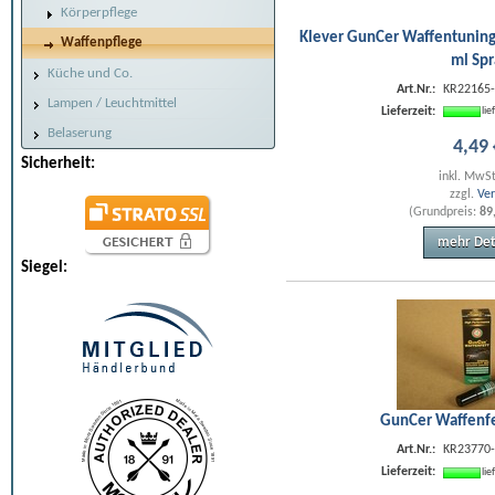
Körperpflege
Klever GunCer Waffentuning 
Waffenpflege
ml Spr
Küche und Co.
Art.Nr.:
KR22165
Lampen / Leuchtmittel
Lieferzeit:
li
Belaserung
4
,
49
Sicherheit:
inkl. MwS
zzgl.
Ve
(Grundpreis:
89
mehr Det
Siegel:
GunCer Waffenfe
Art.Nr.:
KR23770
Lieferzeit:
li