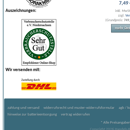
7
,
49
Auszeichnungen:
inkl. MwS
zzgl.
Ve
(Grundpreis:
749,
mehr Det
Wir versenden mit:
zahlung und versand
widerrufsrecht und muster-widerrufsformular
agb / 
hinweise zur batterieentsorgung
vertrag widerrufen
* Alle Preisangaben
Copyright 2026 Handels-Ko