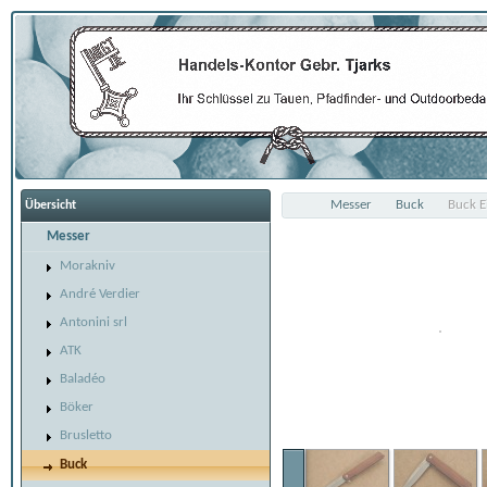
Messer
Buck
Buck 
Übersicht
Messer
Morakniv
André Verdier
Antonini srl
ATK
Baladéo
Böker
Brusletto
Buck