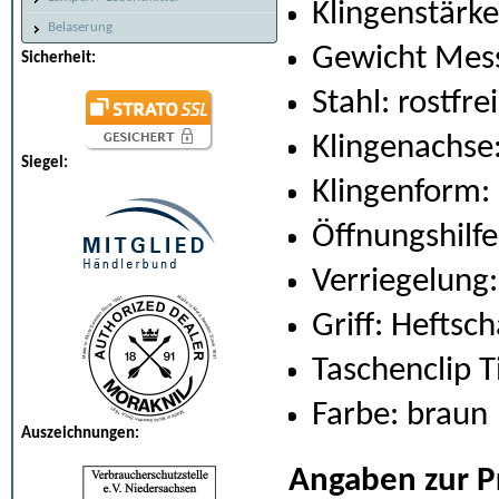
Klingenstärk
Belaserung
Gewicht Mess
Sicherheit:
Stahl: rostfre
Klingenachse
Siegel:
Klingenform:
Öffnungshilfe
Verriegelung:
Griff: Heftsc
Taschenclip T
Farbe: braun
Auszeichnungen:
Angaben zur P