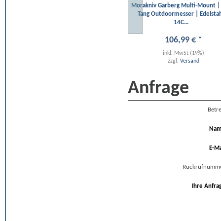
Morakniv Garberg Multi-Mount | 
Tang Outdoormesser | Edelsta
14C...
106
,
99
€
*
inkl. MwSt (19%)
zzgl.
Versand
Anfrage
Betre
Na
E-Ma
Rückrufnumm
Ihre Anfra