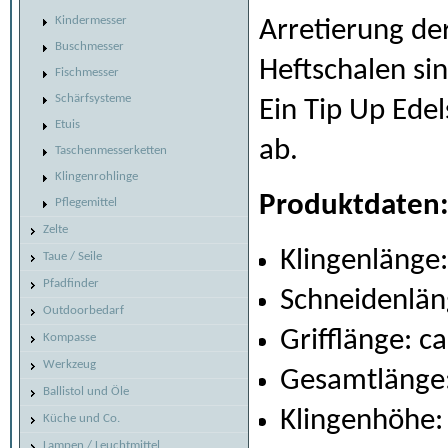
Kindermesser
Arretierung de
Buschmesser
Heftschalen si
Fischmesser
Schärfsysteme
Ein Tip Up Edel
Etuis
ab.
Taschenmesserketten
Klingenrohlinge
Produktdaten
Pflegemittel
Zelte
Klingenlänge
Taue / Seile
Pfadfinder
Schneidenlän
Outdoorbedarf
Grifflänge: c
Kompasse
Werkzeug
Gesamtlänge:
Ballistol und Öle
Klingenhöhe:
Küche und Co.
Lampen / Leuchtmittel