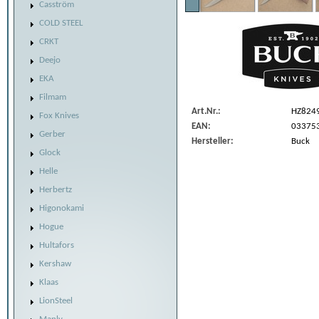
Casström
COLD STEEL
CRKT
Deejo
EKA
Filmam
Art.Nr.:
HZ824
Fox Knives
EAN:
03375
Gerber
Hersteller:
Buck
Glock
Helle
Herbertz
Higonokami
Hogue
Hultafors
Kershaw
Klaas
LionSteel