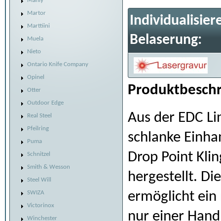
Manly
Martor
Individualisier
Marttiini
Belaserung:
Muela
Nieto
Ontario Knife Company
Opinel
Produktbeschr
Otter
Outdoor Edge
Aus der EDC Li
Real Steel
Pfeilring
schlanke Einha
Puma
Drop Point Klin
Schnitzel
Smith & Wesson
hergestellt. Di
Steel Will
ermöglicht ein
SWIZA
Victorinox
nur einer Hand.
Winchester