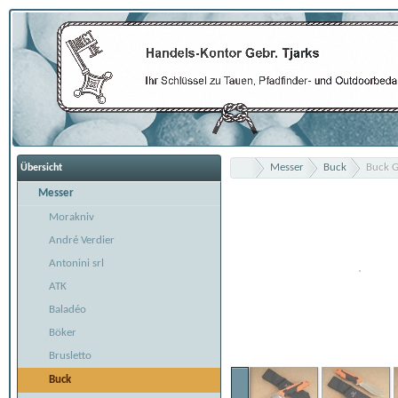
Messer
Buck
Buck G
Übersicht
Messer
Morakniv
André Verdier
Antonini srl
ATK
Baladéo
Böker
Brusletto
Buck