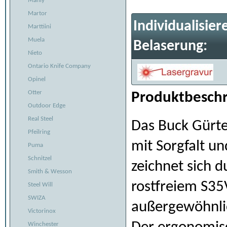
Manly
Martor
Individualisier
Marttiini
Muela
Belaserung:
Nieto
Ontario Knife Company
Opinel
Otter
Produktbeschr
Outdoor Edge
Real Steel
Das Buck Gürt
Pfeilring
mit Sorgfalt un
Puma
Schnitzel
zeichnet sich d
Smith & Wesson
rostfreiem S35
Steel Will
SWIZA
außergewöhnlic
Victorinox
Winchester