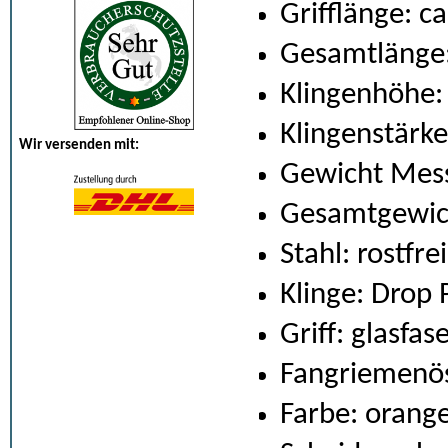
Grifflänge: c
Gesamtlänge:
Klingenhöhe:
Klingenstärk
Wir versenden mit:
Gewicht Mess
Gesamtgewich
Stahl: rostfr
Klinge: Drop 
Griff: glasfa
Fangriemenö
Farbe: orang