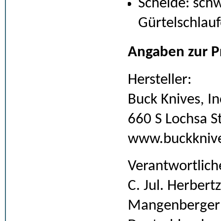
Scheide: schw
Gürtelschlau
Angaben zur P
Hersteller:
Buck Knives, In
660 S Lochsa St
www.buckkniv
Verantwortlich
C. Jul. Herber
Mangenberger S