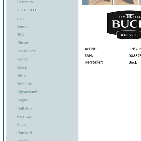
Casström
COLD STEEL
CRKT
Deejo
EKA
Filmam
Art.Nr.:
HZ823
Fox Knives
EAN:
00337
Gerber
Hersteller:
Buck
Glock
Helle
Herbertz
Higonokami
Hogue
Hultafors
Kershaw
Klaas
LionSteel