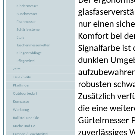
Der ergonomisch
Kindermesser
glasfaserverstä
Buschmesser
nur einen sich
Fischmesser
Schärfsysteme
Komfort bei de
Etuis
Taschenmesserketten
Signalfarbe ist 
Klingenrohlinge
dunklen Umgeb
Pflegemittel
Zelte
aufzubewahren 
Taue / Seile
robusten schwa
Pfadfinder
Outdoorbedarf
Zusätzlich ver
Kompasse
die eine weite
Werkzeug
Ballistol und Öle
Gürtelmesser 
Küche und Co.
zuverlässiges 
Lampen / Leuchtmittel