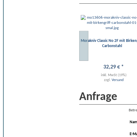
Morakniv Classic No 2F mit Birkeng
Carbonstahl
32
,
29
€
*
inkl. MwSt (19%)
zzgl.
Versand
Anfrage
Betre
Na
E-Ma