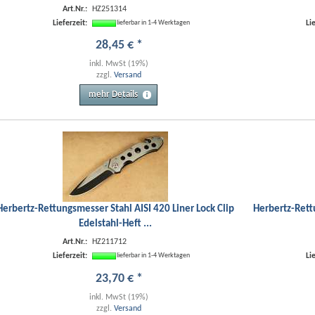
Art.Nr.:
HZ251314
Lieferzeit:
Li
lieferbar in 1-4 Werktagen
28
,
45
€
*
inkl. MwSt (19%)
zzgl.
Versand
mehr Details
Herbertz-Rettungsmesser Stahl AISI 420 Liner Lock Clip
Herbertz-Rett
Edelstahl-Heft ...
Art.Nr.:
HZ211712
Lieferzeit:
Li
lieferbar in 1-4 Werktagen
23
,
70
€
*
inkl. MwSt (19%)
zzgl.
Versand