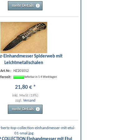
mehr Details
tz-Einhandmesser Spiderweb mit
Leichtmetallschalen
Art.Nr.:
HZ201012
eferzeit:
lieferbar in 1-4 Werktagen
21
,
80
€
*
inkl. MwSt (19%)
zzgl.
Versand
mehr Details
P COLLECTION Einhandmesser mit Etui