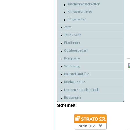
Taschenmesserketten
Klingenrohlinge
Pflegemittel
Zelte
Taue / Seile
Pfadfinder
Outdoorbedarf
Kompasse
Werkzeug
Ballistol und Öle
Küche und Co.
Lampen / Leuchtmittel
Belaserung
Sicherheit: