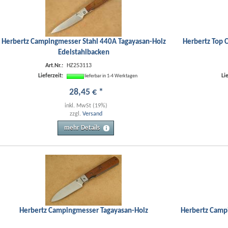
Herbertz Campingmesser Stahl 440A Tagayasan-Holz
Herbertz Top C
Edelstahlbacken
Art.Nr.:
HZ253113
Lieferzeit:
Li
lieferbar in 1-4 Werktagen
28
,
45
€
*
inkl. MwSt (19%)
zzgl.
Versand
mehr Details
Herbertz Campingmesser Tagayasan-Holz
Herbertz Campi