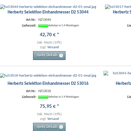
Herbertz Selektion Einhandmesser D2 53044
Herbertz 
Art.Nr.:
HZ53044
Lieferzeit:
Li
lieferbar in 1-4 Werktagen
42
,
70
€
*
inkl. MwSt (19%)
zzgl.
Versand
mehr Details
Herbertz Selektion Einhandmesser D2 53016
Herbert
Art.Nr.:
HZ53016
Lieferzeit:
Li
lieferbar in 1-4 Werktagen
75
,
95
€
*
inkl. MwSt (19%)
zzgl.
Versand
mehr Details