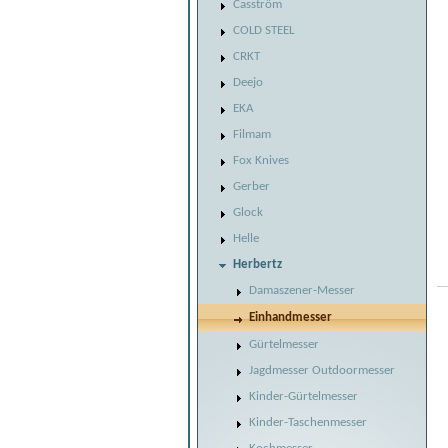
Casström
COLD STEEL
CRKT
Deejo
EKA
Filmam
Fox Knives
Gerber
Glock
Helle
Herbertz
Damaszener-Messer
Einhandmesser
Gürtelmesser
Jagdmesser Outdoormesser
Kinder-Gürtelmesser
Kinder-Taschenmesser