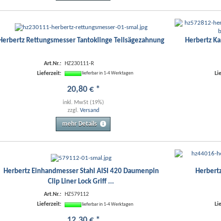
Herbertz Rettungsmesser Tantoklinge Teilsägezahnung
Herbertz Ka
Art.Nr.:
HZ230111-R
Lieferzeit:
Li
lieferbar in 1-4 Werktagen
20
,
80
€
*
inkl. MwSt (19%)
zzgl.
Versand
mehr Details
Herbertz Einhandmesser Stahl AISI 420 Daumenpin
Herbert
Clip Liner Lock Griff ...
Art.Nr.:
HZ579112
Lieferzeit:
Li
lieferbar in 1-4 Werktagen
12
,
30
€
*