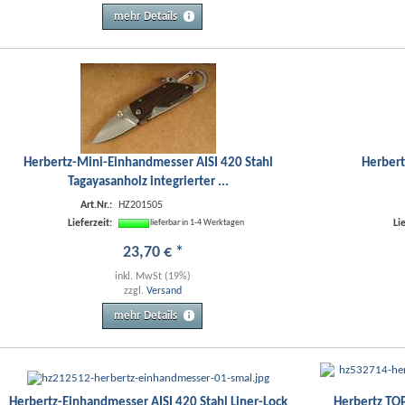
mehr Details
Herbertz-Mini-Einhandmesser AISI 420 Stahl
Herber
Tagayasanholz integrierter ...
Art.Nr.:
HZ201505
Lieferzeit:
Li
lieferbar in 1-4 Werktagen
23
,
70
€
*
inkl. MwSt (19%)
zzgl.
Versand
mehr Details
Herbertz-Einhandmesser AISI 420 Stahl Liner-Lock
Herbertz TO