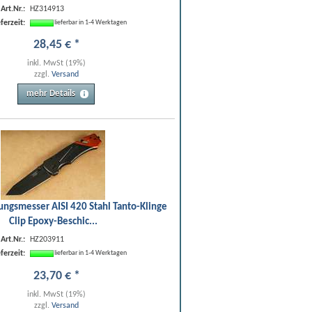
Art.Nr.:
HZ314913
eferzeit:
lieferbar in 1-4 Werktagen
28
,
45
€
*
inkl. MwSt (19%)
zzgl.
Versand
mehr Details
ungsmesser AISI 420 Stahl Tanto-Klinge
Clip Epoxy-Beschic...
Art.Nr.:
HZ203911
eferzeit:
lieferbar in 1-4 Werktagen
23
,
70
€
*
inkl. MwSt (19%)
zzgl.
Versand