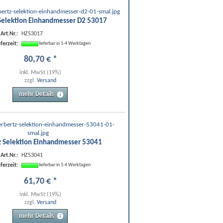
Selektion Einhandmesser D2 53017
Art.Nr.:
HZ53017
eferzeit:
lieferbar in 1-4 Werktagen
80
,
70
€
*
inkl. MwSt (19%)
zzgl.
Versand
mehr Details
z Selektion Einhandmesser 53041
Art.Nr.:
HZ53041
eferzeit:
lieferbar in 1-4 Werktagen
61
,
70
€
*
inkl. MwSt (19%)
zzgl.
Versand
mehr Details