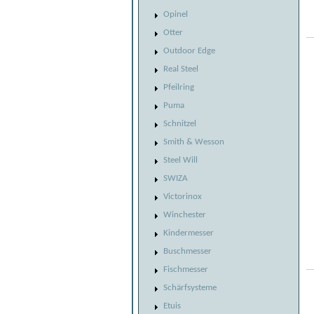
Opinel
Otter
Outdoor Edge
Real Steel
Pfeilring
Puma
Schnitzel
Smith & Wesson
Steel Will
SWIZA
Victorinox
Winchester
Kindermesser
Buschmesser
Fischmesser
Schärfsysteme
Etuis