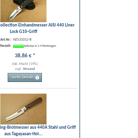
ollection Einhandmesser AISI 440 Liner
Lock G10-Griff
Art.Nr.:
HZ531012-R
eferzeit:
lieferbar in 1-4 Werktagen
38
,
86
€
*
inkl. MwSt (19%)
zzgl.
Versand
mehr Details
ng-Brotmesser aus 440A Stahl und Griff
aus Tagayasan-Hol...