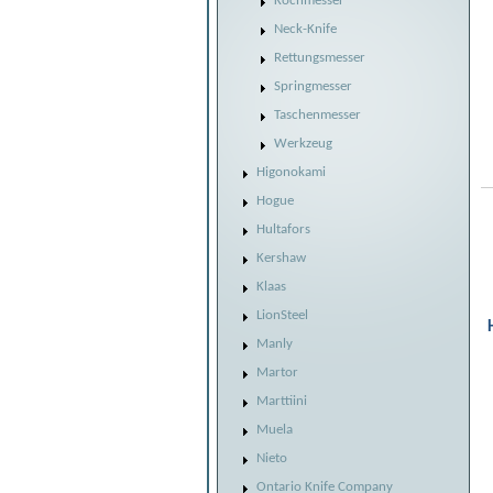
Kochmesser
Neck-Knife
Rettungsmesser
Springmesser
Taschenmesser
Werkzeug
Higonokami
Hogue
Hultafors
Kershaw
Klaas
LionSteel
Manly
Martor
Marttiini
Muela
Nieto
Ontario Knife Company