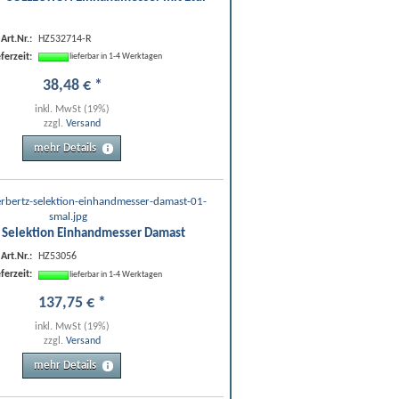
Art.Nr.:
HZ532714-R
eferzeit:
lieferbar in 1-4 Werktagen
38
,
48
€
*
inkl. MwSt (19%)
zzgl.
Versand
mehr Details
 Selektion Einhandmesser Damast
Art.Nr.:
HZ53056
eferzeit:
lieferbar in 1-4 Werktagen
137
,
75
€
*
inkl. MwSt (19%)
zzgl.
Versand
mehr Details