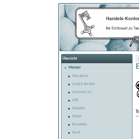
Übersicht
Messer
Morakniv
André Verdier
Antonini srl
ATK
Baladéo
T
Böker
Brusletto
Buck