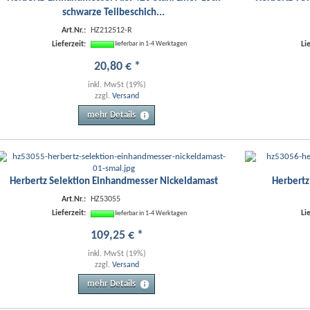
schwarze Teilbeschich...
Art.Nr.:
HZ212512-R
Lieferzeit:
Li
lieferbar in 1-4 Werktagen
20
,
80
€
*
inkl. MwSt (19%)
zzgl.
Versand
mehr Details
Herbertz Selektion Einhandmesser Nickeldamast
Herbertz
Art.Nr.:
HZ53055
Lieferzeit:
Li
lieferbar in 1-4 Werktagen
109
,
25
€
*
inkl. MwSt (19%)
zzgl.
Versand
mehr Details