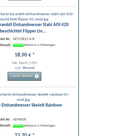
rambit Einhandmesser Stahl AISI 420
beschichtet Flipper Lin...
Art.Nr.:
HZ572812-A-R
eferzeit:
lieferbar in 1-4 Werktagen
18
,
90
€
*
inkl. MwSt (19%)
zzgl.
Versand
mehr Details
z Einhandmesser Skelett Rainbow
Art.Nr.:
HZ44016
eferzeit:
lieferbar in 1-4 Werktagen
23
,
70
€
*