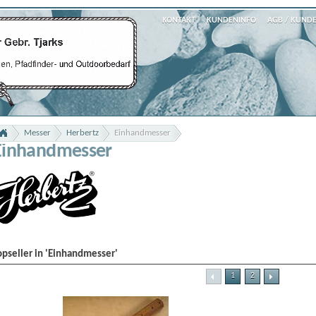
KONTAKT
KUNDENINFO
AGB / KUND
Messer
Herbertz
Einhandmesser
Einhandmesser
opseller in 'Einhandmesser'
1
2