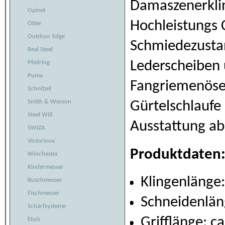
Damaszenerklin
Opinel
Hochleistungs 
Otter
Outdoor Edge
Schmiedezustan
Real Steel
Lederscheiben 
Pfeilring
Puma
Fangriemenöse,
Schnitzel
Smith & Wesson
Gürtelschlaufe
Steel Will
Ausstattung ab
SWIZA
Victorinox
Produktdaten
Winchester
Kindermesser
Klingenlänge:
Buschmesser
Fischmesser
Schneidenlän
Schärfsysteme
Grifflänge: c
Etuis