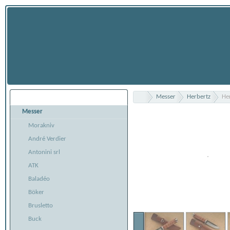
Messer
Herbertz
He
Übersicht
Messer
Morakniv
André Verdier
Antonini srl
ATK
Baladéo
Böker
Brusletto
Buck