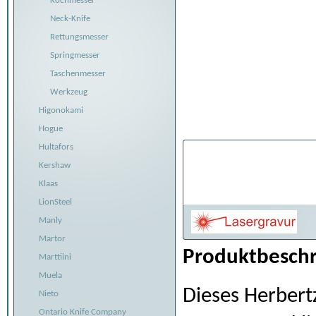
Kochmesser
Neck-Knife
Rettungsmesser
Springmesser
Taschenmesser
Werkzeug
Higonokami
Hogue
Hultafors
Individualisier
Kershaw
Belaserung:
Klaas
LionSteel
Manly
Martor
Produktbeschr
Marttiini
Muela
Dieses Herbert
Nieto
Ontario Knife Company