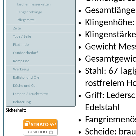
Taschenmesserketten
Gesamtlänge:
Klingenrohlinge
Pflegemittel
Klingenhöhe:
Zelte
Klingenstärk
Taue / Seile
Gewicht Mess
Pfadfinder
Outdoorbedarf
Gesamtgewich
Kompasse
Stahl: 67-la
Werkzeug
Ballistol und Öle
rostfreiem H
Küche und Co.
Griff: Leders
Lampen / Leuchtmittel
Belaserung
Edelstahl
Sicherheit:
Fangriemenö
Scheide: brau