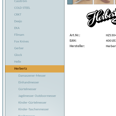
Casström
COLD STEEL
CRKT
Deejo
EKA
Filmam
Art.Nr.:
HZ530
EAN:
40018
Fox Knives
Hersteller:
Herber
Gerber
Glock
Helle
Herbertz
Damaszener-Messer
Einhandmesser
Gürtelmesser
Jagdmesser Outdoormesser
Kinder-Gürtelmesser
Kinder-Taschenmesser