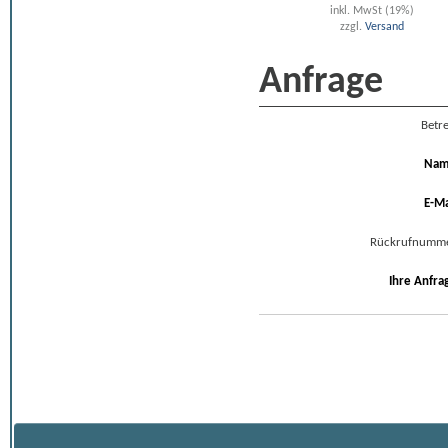
inkl. MwSt (19%)
zzgl.
Versand
Anfrage
Betre
Na
E-Ma
Rückrufnumm
Ihre Anfra