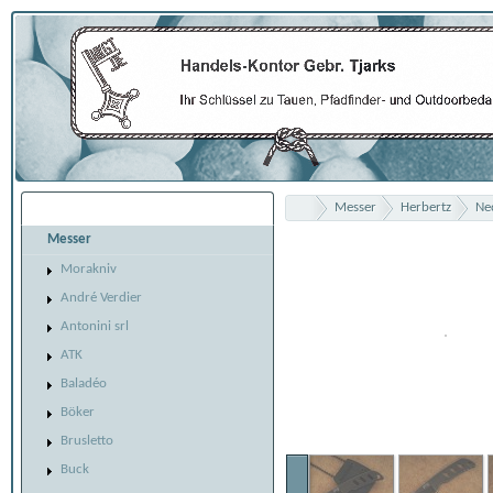
Messer
Herbertz
Ne
Übersicht
Messer
Morakniv
André Verdier
Antonini srl
ATK
Baladéo
Böker
Brusletto
Buck