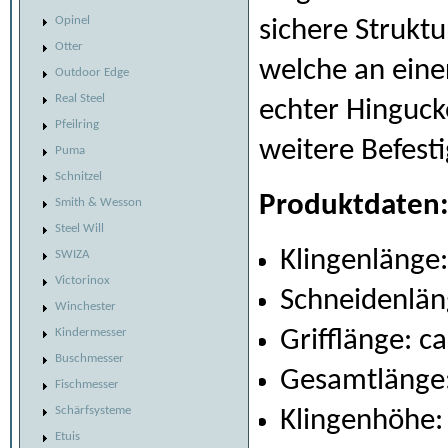
Opinel
sichere Strukt
Otter
welche an einer
Outdoor Edge
Real Steel
echter Hinguck
Pfeilring
weitere Befest
Puma
Schnitzel
Produktdaten
Smith & Wesson
Steel Will
Klingenlänge:
SWIZA
Victorinox
Schneidenlän
Winchester
Kindermesser
Grifflänge: c
Buschmesser
Gesamtlänge:
Fischmesser
Schärfsysteme
Klingenhöhe:
Etuis