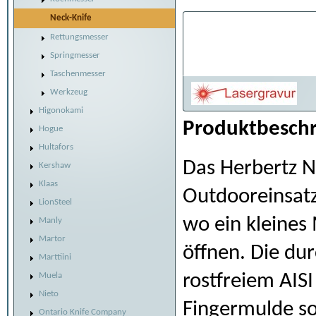
Neck-Knife
Individualisier
Rettungsmesser
Belaserung:
Springmesser
Taschenmesser
Werkzeug
Higonokami
Produktbeschr
Hogue
Hultafors
Das Herbertz Ne
Kershaw
Klaas
Outdooreinsatz 
LionSteel
wo ein kleines 
Manly
Martor
öffnen. Die du
Marttiini
rostfreiem AIS
Muela
Nieto
Fingermulde so
Ontario Knife Company