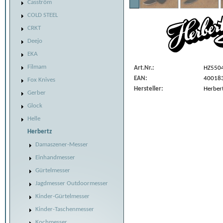
Casström
COLD STEEL
CRKT
Deejo
EKA
Filmam
Art.Nr.:
HZ550
EAN:
40018
Fox Knives
Hersteller:
Herber
Gerber
Glock
Helle
Herbertz
Damaszener-Messer
Einhandmesser
Gürtelmesser
Jagdmesser Outdoormesser
Kinder-Gürtelmesser
Kinder-Taschenmesser
Kochmesser