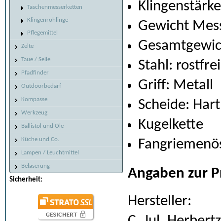
Klingenstärk
Taschenmesserketten
Klingenrohlinge
Gewicht Mess
Pflegemittel
Gesamtgewich
Zelte
Taue / Seile
Stahl: rostfr
Pfadfinder
Griff: Metall
Outdoorbedarf
Kompasse
Scheide: Hart
Werkzeug
Kugelkette
Ballistol und Öle
Küche und Co.
Fangriemenö
Lampen / Leuchtmittel
Belaserung
Angaben zur P
Sicherheit:
Hersteller: