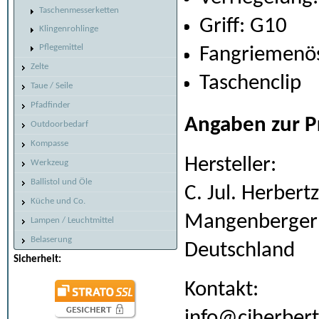
Taschenmesserketten
Griff: G10
Klingenrohlinge
Pflegemittel
Fangriemenö
Zelte
Taschenclip
Taue / Seile
Pfadfinder
Angaben zur P
Outdoorbedarf
Kompasse
Hersteller:
Werkzeug
Ballistol und Öle
C. Jul. Herber
Küche und Co.
Mangenberger S
Lampen / Leuchtmittel
Belaserung
Deutschland
Sicherheit:
Kontakt:
info@cjherbert