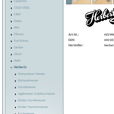
Casström
COLD STEEL
CRKT
Deejo
EKA
Filmam
Art.Nr.:
HZ598
EAN:
40018
Fox Knives
Hersteller:
Herber
Gerber
Glock
Helle
Herbertz
Damaszener-Messer
Einhandmesser
Gürtelmesser
Jagdmesser Outdoormesser
Kinder-Gürtelmesser
Kinder-Taschenmesser
Kochmesser