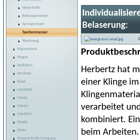
Neck-Knife
Individualisier
Rettungsmesser
Belaserung:
Springmesser
Taschenmesser
Werkzeug
Higonokami
Produktbeschr
Hogue
Hultafors
Herbertz hat m
Kershaw
einer Klinge im
Klaas
LionSteel
Klingenmateria
Manly
verarbeitet un
Martor
Marttiini
kombiniert. Ein
Muela
beim Arbeiten. 
Nieto
Ontario Knife Company