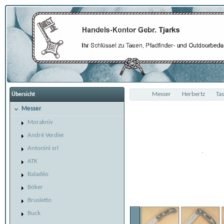
Messer
Herbertz
Ta
Übersicht
Messer
Morakniv
André Verdier
Antonini srl
ATK
Baladéo
Böker
Brusletto
Buck