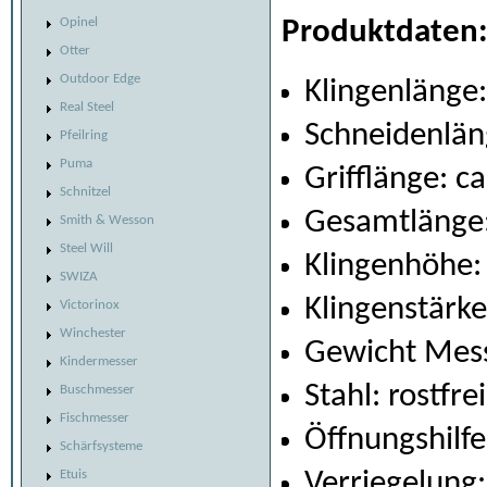
Opinel
Produktdaten
Otter
Outdoor Edge
Klingenlänge:
Real Steel
Schneidenlän
Pfeilring
Puma
Grifflänge: c
Schnitzel
Gesamtlänge:
Smith & Wesson
Steel Will
Klingenhöhe:
SWIZA
Klingenstärk
Victorinox
Winchester
Gewicht Mess
Kindermesser
Stahl: rostfre
Buschmesser
Fischmesser
Öffnungshilf
Schärfsysteme
Etuis
Verriegelung: