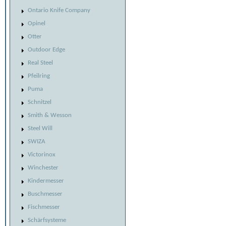
Ontario Knife Company
Opinel
Otter
Outdoor Edge
Real Steel
Pfeilring
Puma
Schnitzel
Smith & Wesson
Steel Will
SWIZA
Victorinox
Winchester
Kindermesser
Buschmesser
Fischmesser
Schärfsysteme