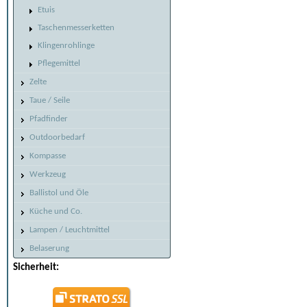
Etuis
Taschenmesserketten
Klingenrohlinge
Pflegemittel
Zelte
Taue / Seile
Pfadfinder
Outdoorbedarf
Kompasse
Werkzeug
Ballistol und Öle
Küche und Co.
Lampen / Leuchtmittel
Belaserung
Sicherheit: