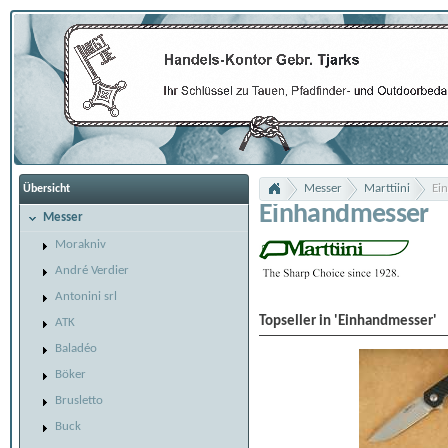
Messer
Marttiini
Ei
Übersicht
Einhandmesser
Messer
Morakniv
André Verdier
Antonini srl
Topseller in 'Einhandmesser'
ATK
Baladéo
Böker
Brusletto
Buck