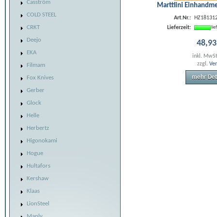
Casström
Marttiini Einhandm
COLD STEEL
Art.Nr.:
HZ18131
CRKT
Lieferzeit:
li
Deejo
48
,
93
EKA
inkl. MwS
zzgl.
Ve
Filmam
mehr Det
Fox Knives
Gerber
Glock
Helle
Herbertz
Higonokami
Hogue
Hultafors
Kershaw
Klaas
LionSteel
Manly