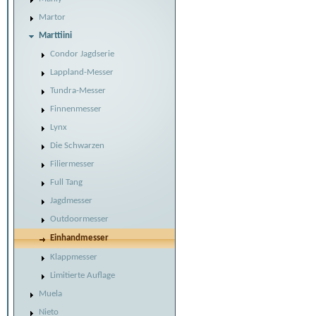
Martor
Marttiini
Condor Jagdserie
Lappland-Messer
Tundra-Messer
Finnenmesser
Lynx
Die Schwarzen
Filiermesser
Full Tang
Jagdmesser
Outdoormesser
Einhandmesser
Klappmesser
Limitierte Auflage
Muela
Nieto