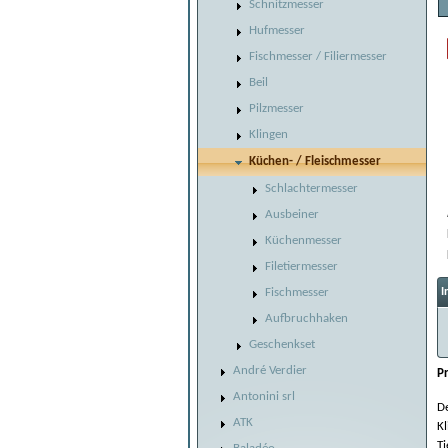
Schnitzmesser
Hufmesser
Fischmesser / Filiermesser
Beil
Pilzmesser
Klingen
Küchen- / Fleischmesser
Schlachtermesser
Ausbeiner
Küchenmesser
Filetiermesser
Fischmesser
I
Aufbruchhaken
Geschenkset
André Verdier
P
Antonini srl
De
ATK
Kl
T