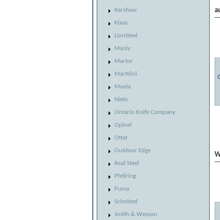
a
Kershaw
Klaas
LionSteel
Manly
Martor
Marttiini
Muela
Nieto
Ontario Knife Company
Opinel
Otter
Outdoor Edge
W
Real Steel
Pfeilring
Puma
Schnitzel
Smith & Wesson