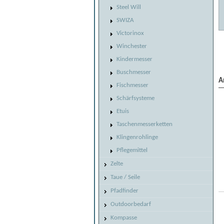
Steel Will
SWIZA
Victorinox
Winchester
Kindermesser
Buschmesser
A
Fischmesser
Schärfsysteme
Etuis
Taschenmesserketten
Klingenrohlinge
Pflegemittel
Zelte
Taue / Seile
Pfadfinder
Outdoorbedarf
Kompasse