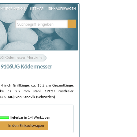
ENINFORMATION
SITEMAP
EINKAUFSWAGEN
6UG Ködermesser Morakniv
er 9106UG Ködermesser
 4 inch Grifflänge: ca. 13,2 cm Gesamtlänge:
rke: ca. 2,2 mm Stahl: 12C27 rostfreier
 NO STAIN) von Sandvik (Schweden)
lieferbar in 1-4 Werktagen
In den Einkaufswagen