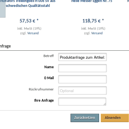
Hultafors Trekkingbeil H 006 SV aus
Helle Messer Eggen Nr. 75
schwedischen Qualitätsstahl
57
,
53
€
*
118
,
75
€
*
inkl. MwSt (19%)
inkl. MwSt (19%)
zzgl.
Versand
zzgl.
Versand
nfrage
Betreff
Name
E-Mail
Rückrufnummer
Ihre Anfrage
Zurücksetzen
Absenden