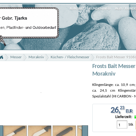
KONTAKT
KUNDENINFO
AGB / KUND
Messer
Morakniv
Küchen- / Fleischmesser
Frosts Bait Messer 910
Frosts Bait Mess
Morakniv
Klingenlänge: ca. 10,9 cm;
ca. 24,5 cm Klingenstä
Spezialstahl (HI CARBON -
26
,
23
EUR
Lieferzeit:
Stk