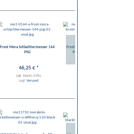
Frost Mora Schlachtermesser 144
Frost's 3214PG (Brotmesser) mit
Fr
PSG
Progrip Morakniv Messer
46
,
25
€
*
36
,
66
€
*
inkl. MwSt (19%)
inkl. MwSt (19%)
zzgl.
Versand
zzgl.
Versand