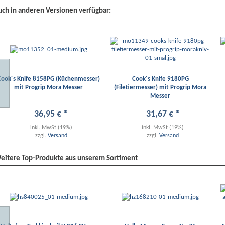
uch in anderen Versionen verfügbar:
Cook´s Knife 8158PG (Küchenmesser)
Cook´s Knife 9180PG
mit Progrip Mora Messer
(Filetiermesser) mit Progrip Mora
Messer
36
,
95
€
*
31
,
67
€
*
inkl. MwSt (19%)
inkl. MwSt (19%)
zzgl.
Versand
zzgl.
Versand
eitere Top-Produkte aus unserem Sortiment