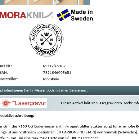
Art.Nr.:
MO128-5107
EAN:
7391846005681
Hersteller:
Morakniv
ndividualisieren Sie Ihr Messer doch mit einer Belaserung:
Dieser Artikel läßt sich lasergravieren. Mehr I
roduktbeschreibung:
r Griff des 9160 UG Ködermesser mit mikrogestrahlter Stuktur sorgt für eine hohe R
inge ist aus rostfreiem Spezialstahl (HI CARBON - NO STAIN) von Sandvik (Schweden).
iefkühlung, um eine maximale Härte von 58 HRC zu erreichen.