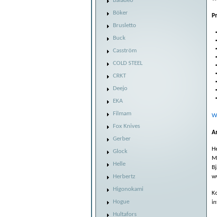
Baladéo
Böker
P
Brusletto
Buck
Casström
COLD STEEL
CRKT
Deejo
EKA
Filmam
W
Fox Knives
A
Gerber
He
Glock
M
Helle
B
w
Herbertz
Higonokami
Ko
Hogue
i
Hultafors