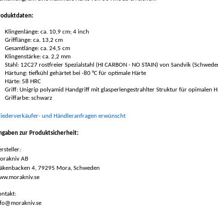
roduktdaten:
Klingenlänge: ca. 10,9 cm; 4 inch
Grifflänge: ca. 13,2 cm
Gesamtlänge: ca. 24,5 cm
Klingenstärke: ca. 2,2 mm
Stahl: 12C27 rostfreier Spezialstahl (HI CARBON - NO STAIN) von Sandvik (Schwede
Härtung: tiefkühl gehärtet bei -80 °C für optimale Härte
Härte: 58 HRC
Griff: Unigrip polyamid Handgriff mit glasperlengestrahlter Struktur für opimalen H
Griffarbe: schwarz
iederverkäufer- und Händleranfragen erwünscht
ngaben zur Produktsicherheit:
rsteller:
orakniv AB
jäkenbacken 4, 79295 Mora, Schweden
ww.morakniv.se
ntakt:
nfo@morakniv.se