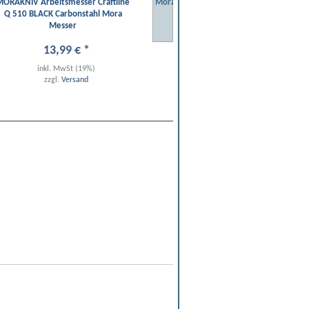
MORAKNIV Arbeitsmesser Craftline
Morakniv Lok BlackBlade (S) Ash
Q 510 BLACK Carbonstahl Mora
Wood
Messer
13
,
99
€
*
239
,
00
€
*
inkl. MwSt (19%)
inkl. MwSt (19%)
zzgl.
Versand
zzgl.
Versand