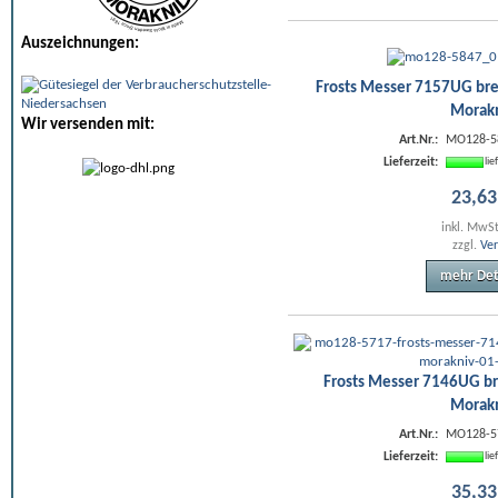
Auszeichnungen:
Frosts Messer 7157UG bre
Morak
Wir versenden mit:
Art.Nr.:
MO128-5
Lieferzeit:
li
23
,
63
inkl. MwS
zzgl.
Ve
mehr Det
Frosts Messer 7146UG br
Morak
Art.Nr.:
MO128-5
Lieferzeit:
li
35
,
33