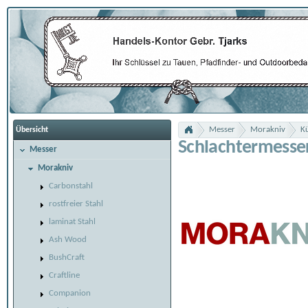
Messer
Morakniv
K
Übersicht
Schlachtermesse
Messer
Morakniv
Carbonstahl
rostfreier Stahl
laminat Stahl
Ash Wood
BushCraft
Craftline
Companion