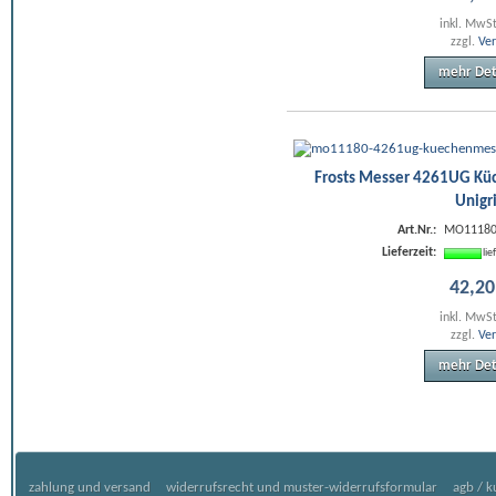
inkl. MwS
zzgl.
Ve
mehr Det
Frosts Messer 4261UG Küc
Unigr
Art.Nr.:
MO11180
Lieferzeit:
li
42
,
20
inkl. MwS
zzgl.
Ve
mehr Det
zahlung und versand
widerrufsrecht und muster-widerrufsformular
agb / 