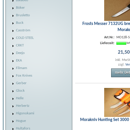
Baladéo
Böker
Brusletto
Buck
Frosts Messer 7132UG bre
Morak
Casström
Art.Nr.:
MO128-5
COLD STEEL
Lieferzeit:
li
CRKT
21
,
50
Deejo
inkl. MwS
EKA
zzgl.
Ve
Filmam
mehr Det
Fox Knives
Gerber
Glock
Helle
Herbertz
Higonokami
Morakniv Hunting Set 3000 
Hogue
Hultafors