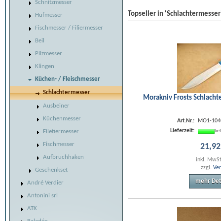
Schnitzmesser
Topseller in 'Schlachtermesser
Hufmesser
Fischmesser / Filiermesser
Beil
Pilzmesser
Klingen
Küchen- / Fleischmesser
Schlachtermesser
Morakniv Frosts Schlacht
Ausbeiner
Küchenmesser
Art.Nr.:
MO1-104
Lieferzeit:
li
Filetiermesser
Fischmesser
21
,
92
Aufbruchhaken
inkl. MwS
zzgl.
Ve
Geschenkset
mehr Det
André Verdier
Antonini srl
ATK