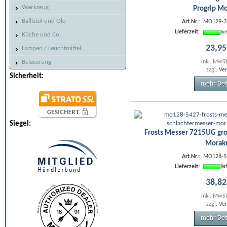
Werkzeug
Progrip Mo
Ballistol und Öle
Art.Nr.:
MO129-3
Lieferzeit:
li
Küche und Co.
23
,
95
Lampen / Leuchtmittel
Belaserung
inkl. MwS
zzgl.
Ve
Sicherheit:
mehr Det
Siegel:
Frosts Messer 7215UG gro
Morak
Art.Nr.:
MO128-5
Lieferzeit:
li
38
,
82
inkl. MwS
zzgl.
Ve
mehr Det