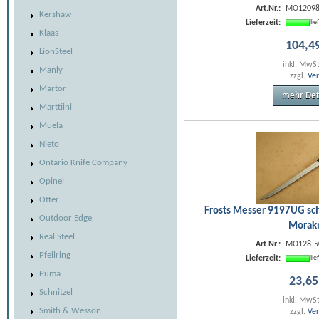
Art.Nr.:
MO1209
Kershaw
Lieferzeit:
li
Klaas
104
,
4
LionSteel
inkl. MwS
Manly
zzgl.
Ve
Martor
mehr Det
Marttiini
Muela
Nieto
Ontario Knife Company
Opinel
Otter
Frosts Messer 9197UG sch
Outdoor Edge
Morak
Real Steel
Art.Nr.:
MO128-5
Pfeilring
Lieferzeit:
li
Puma
23
,
65
Schnitzel
inkl. MwS
Smith & Wesson
zzgl.
Ve