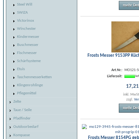
Steel Will
mehr Det
SWIZA
Victorinox
Winchester
Kindermesser
Buschmesser
Fischmesser
Frosts Messer 9153PP Küc
Schärfsysteme
Etuis
Art.Nr.:
MO121-5
Lieferzeit:
li
Taschenmesserketten
Klingenrohlinge
17
,
21
Pflegemittel
inkl. MwS
zzgl.
Ve
Zelte
mehr Det
Taue / Seile
Pfadfinder
Outdoorbedarf
Kompasse
Frosts Messer 8154PG geb