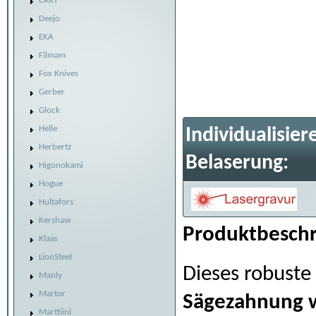
CRKT
Deejo
EKA
Filmam
Fox Knives
Gerber
Glock
Helle
Individualisier
Herbertz
Belaserung:
Higonokami
Hogue
Hultafors
Kershaw
Produktbeschr
Klaas
LionSteel
Dieses robuste
Manly
Martor
Sägezahnung w
Marttiini