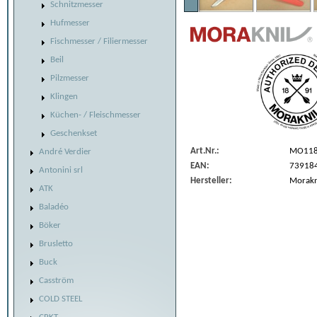
Schnitzmesser
Hufmesser
Fischmesser / Filiermesser
Beil
Pilzmesser
Klingen
Küchen- / Fleischmesser
Geschenkset
Art.Nr.:
MO11
André Verdier
EAN:
73918
Antonini srl
Hersteller:
Morakn
ATK
Baladéo
Böker
Brusletto
Buck
Casström
COLD STEEL