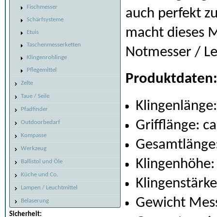
Fischmesser
auch perfekt 
Schärfsysteme
macht dieses 
Etuis
Taschenmesserketten
Notmesser / Le
Klingenrohlinge
Pflegemittel
Produktdaten
Zelte
Taue / Seile
Klingenlänge:
Pfadfinder
Grifflänge: c
Outdoorbedarf
Kompasse
Gesamtlänge:
Werkzeug
Klingenhöhe:
Ballistol und Öle
Küche und Co.
Klingenstärk
Lampen / Leuchtmittel
Gewicht Mess
Belaserung
Sicherheit: