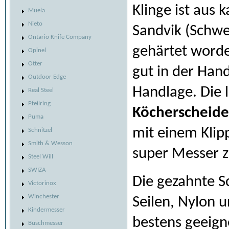
Klinge ist aus 
Muela
Nieto
Sandvik (Schw
Ontario Knife Company
gehärtet worde
Opinel
Otter
gut in der Hand
Outdoor Edge
Handlage. Die 
Real Steel
Pfeilring
Köcherscheide
Puma
mit einem Klipp
Schnitzel
Smith & Wesson
super Messer 
Steel Will
SWIZA
Die gezahnte Sc
Victorinox
Winchester
Seilen, Nylon u
Kindermesser
bestens geeign
Buschmesser