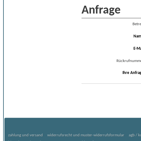
Anfrage
Betre
Na
E-Ma
Rückrufnumm
Ihre Anfra
zahlung und versand
widerrufsrecht und muster-widerrufsformular
agb / 