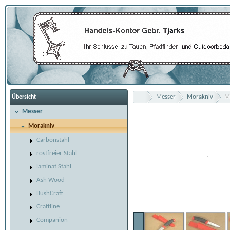
Messer
Morakniv
M
Übersicht
Messer
Morakniv
Carbonstahl
rostfreier Stahl
laminat Stahl
Ash Wood
BushCraft
Craftline
Companion