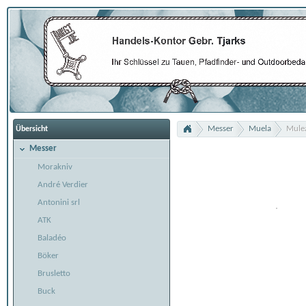
Messer
Muela
Mule
Übersicht
Messer
Morakniv
André Verdier
Antonini srl
ATK
Baladéo
Böker
Brusletto
Buck