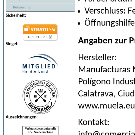
Belaserung
Verschluss: F
Sicherheit:
Öffnungshilfe
Angaben zur P
Siegel:
Hersteller:
Manufacturas M
Polígono Indus
Calatrava, Ciu
www.muela.eu
Auszeichnungen:
Kontakt:
info@comerci