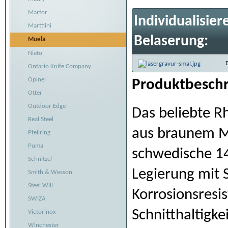
Martor
Individualisier
Marttiini
Belaserung:
Muela
Nieto
Ontario Knife Company
Opinel
Produktbeschr
Otter
Outdoor Edge
Das beliebte R
Real Steel
aus braunem Mi
Pfeilring
Puma
schwedische 14
Schnitzel
Legierung mit S
Smith & Wesson
Steel Will
Korrosionsresi
SWIZA
Schnitthaltigke
Victorinox
Winchester