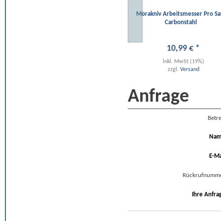
Morakniv Arbeitsmesser Pro Sa
Carbonstahl
10
,
99
€
*
inkl. MwSt (19%)
zzgl.
Versand
Anfrage
Betre
Na
E-Ma
Rückrufnumm
Ihre Anfra