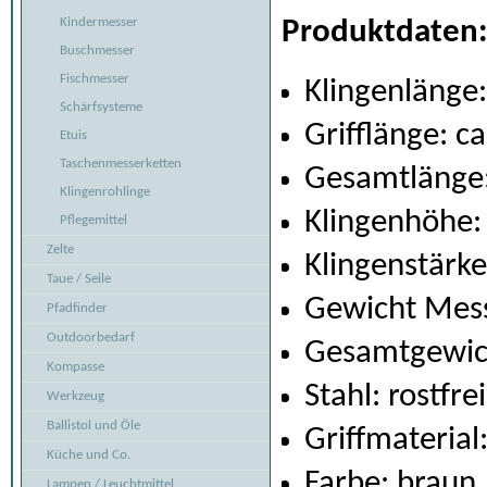
Kindermesser
Produktdaten
Buschmesser
Fischmesser
Klingenlänge:
Schärfsysteme
Grifflänge: c
Etuis
Taschenmesserketten
Gesamtlänge:
Klingenrohlinge
Klingenhöhe:
Pflegemittel
Zelte
Klingenstärk
Taue / Seile
Gewicht Mess
Pfadfinder
Outdoorbedarf
Gesamtgewich
Kompasse
Stahl: rostfr
Werkzeug
Ballistol und Öle
Griffmaterial
Küche und Co.
Farbe: braun
Lampen / Leuchtmittel