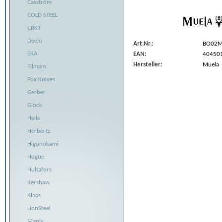
Casström
COLD STEEL
CRKT
Deejo
Art.Nr.:
BO02M
EKA
EAN:
40450
Hersteller:
Muela
Filmam
Fox Knives
Gerber
Glock
Helle
Herbertz
Higonokami
Hogue
Hultafors
Kershaw
Klaas
LionSteel
Manly