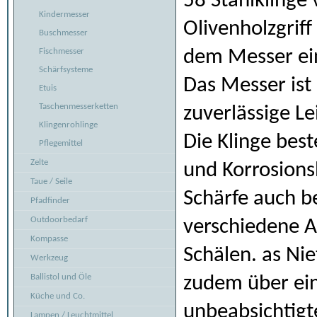
58 Stahlklinge 
Kindermesser
Olivenholzgriff
Buschmesser
dem Messer ein
Fischmesser
Schärfsysteme
Das Messer ist 
Etuis
Taschenmesserketten
zuverlässige Le
Klingenrohlinge
Die Klinge best
Pflegemittel
Zelte
und Korrosionsb
Taue / Seile
Schärfe auch be
Pfadfinder
Outdoorbedarf
verschiedene A
Kompasse
Schälen. as Ni
Werkzeug
Ballistol und Öle
zudem über ein
Küche und Co.
unbeabsichtigt
Lampen / Leuchtmittel