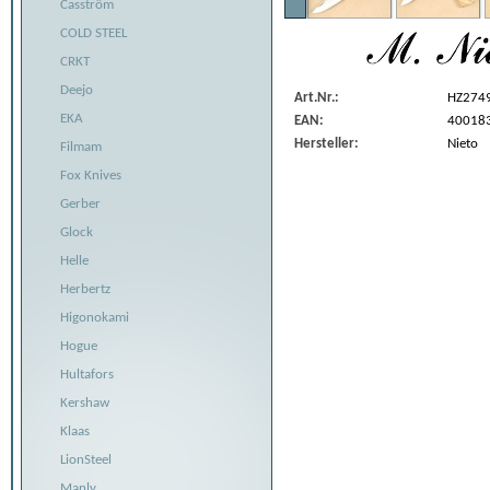
Casström
COLD STEEL
CRKT
Deejo
Art.Nr.:
HZ274
EKA
EAN:
40018
Hersteller:
Nieto
Filmam
Fox Knives
Gerber
Glock
Helle
Herbertz
Higonokami
Hogue
Hultafors
Kershaw
Klaas
LionSteel
Manly