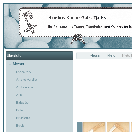
Messer
Nieto
Nieto 
Übersicht
Messer
Morakniv
André Verdier
Antonini srl
ATK
Baladéo
Böker
Brusletto
Buck