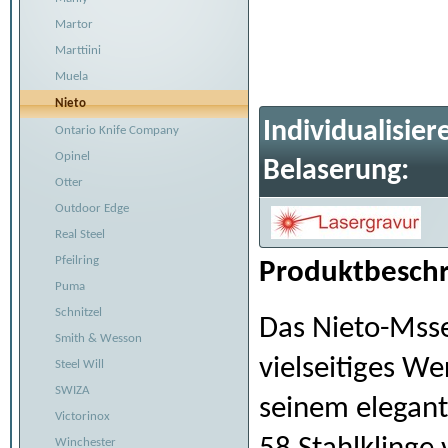
Martor
Marttiini
Muela
Nieto
Individualisier
Ontario Knife Company
Opinel
Belaserung:
Otter
Outdoor Edge
Real Steel
Pfeilring
Produktbeschr
Puma
Schnitzel
Das Nieto-Msse
Smith & Wesson
vielseitiges W
Steel Will
SWIZA
seinem elegant
Victorinox
Winchester