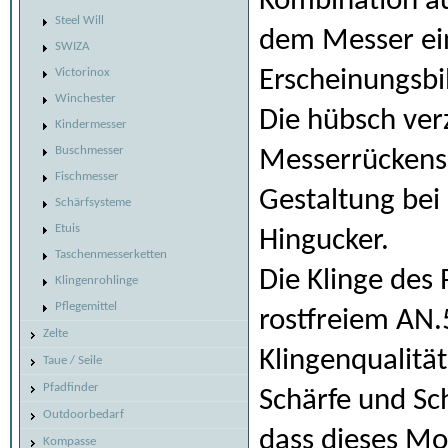
Kombination au
Steel Will
dem Messer ei
SWIZA
Erscheinungsbi
Victorinox
Winchester
Die hübsch ver
Kindermesser
Buschmesser
Messerrückens 
Fischmesser
Gestaltung be
Schärfsysteme
Etuis
Hingucker.
Taschenmesserketten
Die Klinge des
Klingenrohlinge
Pflegemittel
rostfreiem AN.
Zelte
Klingenqualitä
Taue / Seile
Pfadfinder
Schärfe und Sch
Outdoorbedarf
dass dieses Mo
Kompasse