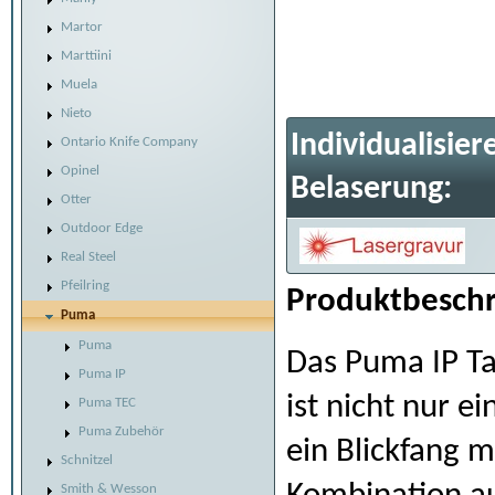
Martor
Marttiini
Muela
Nieto
Individualisier
Ontario Knife Company
Opinel
Belaserung:
Otter
Outdoor Edge
Real Steel
Pfeilring
Produktbeschr
Puma
Puma
Das Puma IP Ta
Puma IP
ist nicht nur e
Puma TEC
Puma Zubehör
ein Blickfang m
Schnitzel
Smith & Wesson