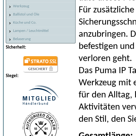
Werkzeug
Für zusätzliche
Ballistol und Öle
Sicherungsschn
Küche und Co.
Lampen / Leuchtmittel
anzubringen. D
Belaserung
befestigen und
Sicherheit:
verloren geht.
Das Puma IP Ta
Siegel:
Werkzeug mit e
für den Alltag
Aktivitäten ve
den Stil, den S