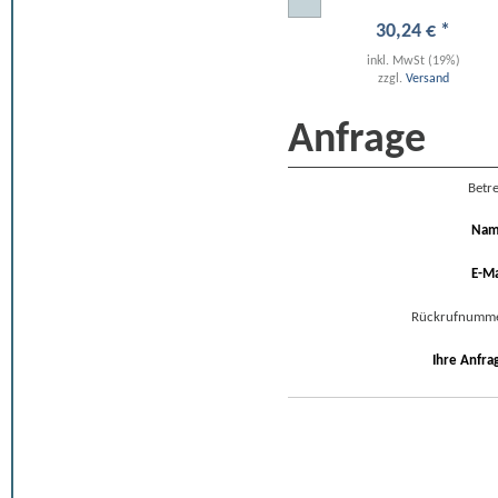
30
,
24
€
*
inkl. MwSt (19%)
zzgl.
Versand
Anfrage
Betre
Na
E-Ma
Rückrufnumm
Ihre Anfra