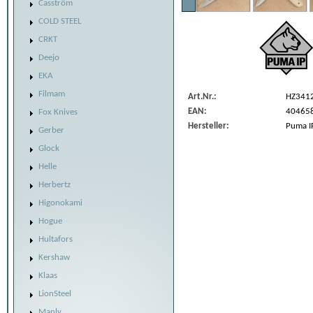
Casström
COLD STEEL
CRKT
Deejo
EKA
Filmam
Art.Nr.:
HZ341
EAN:
40465
Fox Knives
Hersteller:
Puma I
Gerber
Glock
Helle
Herbertz
Higonokami
Hogue
Hultafors
Kershaw
Klaas
LionSteel
Manly