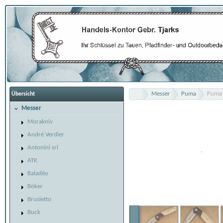
Messer
Puma
Puma 
Übersicht
Messer
Morakniv
André Verdier
Antonini srl
ATK
Baladéo
Böker
Brusletto
Buck