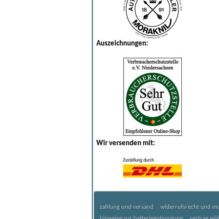
Auszeichnungen:
Wir versenden mit:
zahlung und versand
widerrufsrecht und mu
hinweise zur batterieentsorgung
vertrag wi