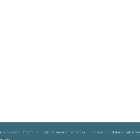
ster-widerrufsformular
agb / kundeninformation
impressum
datenschutzerkl
derrufen