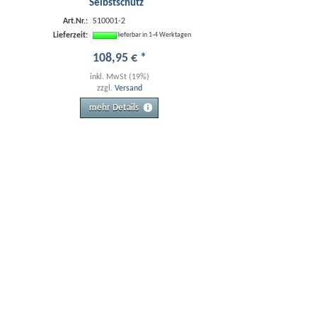
Selbstschutz
Art.Nr.:
S10001-2
Lieferzeit:
lieferbar in 1-4 Werktagen
108
,
95
€
*
inkl. MwSt (19%)
zzgl.
Versand
mehr Details