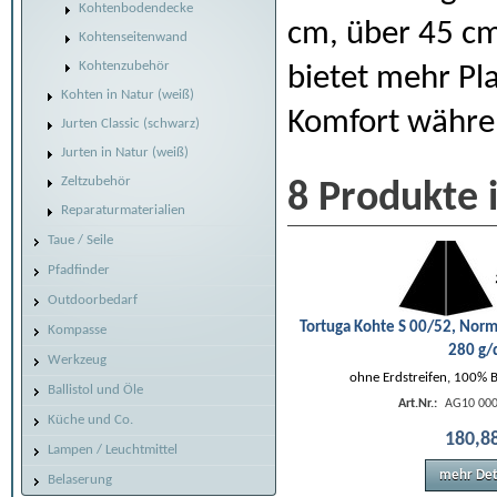
Kohtenbodendecke
cm, über 45 cm
Kohtenseitenwand
Kohtenzubehör
bietet mehr Pl
Kohten in Natur (weiß)
Komfort währen
Jurten Classic (schwarz)
Jurten in Natur (weiß)
Zeltzubehör
8 Produkte 
Reparaturmaterialien
Taue / Seile
Pfadfinder
Outdoorbedarf
Tortuga Kohte S 00/52, Norm
Kompasse
280 g
Werkzeug
ohne Erdstreifen, 100% 
Ballistol und Öle
Art.Nr.:
AG10 000
Küche und Co.
180
,
8
Lampen / Leuchtmittel
mehr Det
Belaserung