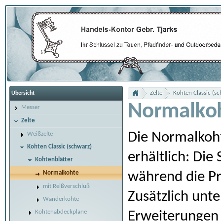
Zelte
Kohten Classic (s
Übersicht
Normalko
Messer
Zelte
Die Normalkoht
Weißzelte
Kohten Classic (schwarz)
erhältlich: Di
Kohtenblätter
während die Pr
Normalkohte
mit Reißverschluß
Zusätzlich unte
Wanderkohte
Kohtenabdeckplane
Erweiterungen 