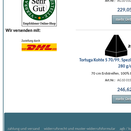
Art.Nr.:
AG10 010
229
,
0
mehr Det
Wir versenden mit:
Tortuga Kohte S 70/99, Spezi
280 g
70 cm Erdstreifen, 100%
Art.Nr.:
AG10 015
246
,
6
mehr Det
zahlung und versand
widerrufsrecht und muster-widerrufsformular
agb / 