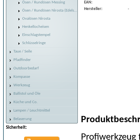
Ösen / Rundösen Messing
EAN:
Hersteller:
-
Ösen / Rundösen Nirosta (Edelstahl)
Ovalösen Nirosta
Henkellocheisen
Einschlagstempel
Schlüsselringe
Taue / Seile
Pfadfinder
Outdoorbedarf
Kompasse
Werkzeug
Ballistol und Öle
Küche und Co.
Lampen / Leuchtmittel
Produktbeschr
Belaserung
Sicherheit:
Profiwerkzeug 