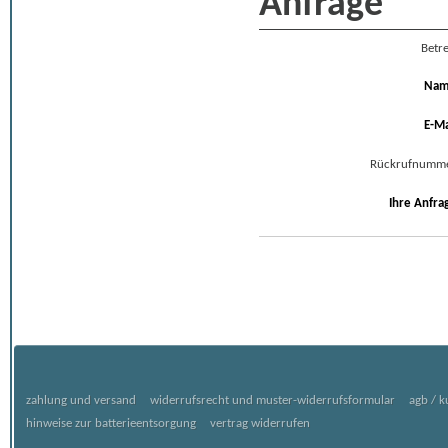
Anfrage
Betre
Na
E-Ma
Rückrufnumm
Ihre Anfra
zahlung und versand
widerrufsrecht und muster-widerrufsformular
agb / 
hinweise zur batterieentsorgung
vertrag widerrufen