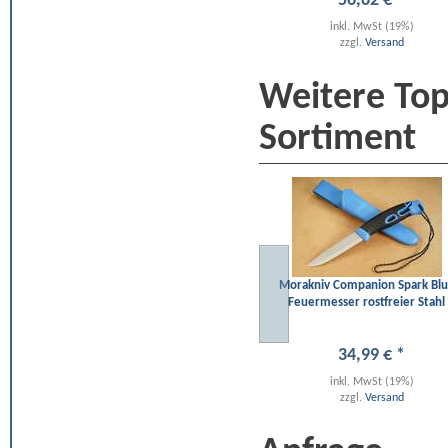
56
,
62
€
*
inkl. MwSt (19%)
zzgl.
Versand
Weitere To
Sortiment
Morakniv Companion Spark Bl
Feuermesser rostfreier Stahl
34
,
99
€
*
inkl. MwSt (19%)
zzgl.
Versand