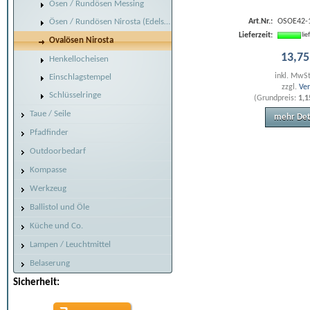
Ösen / Rundösen Messing
Ösen / Rundösen Nirosta (Edelstahl)
Art.Nr.:
OSOE42-
Lieferzeit:
li
Ovalösen Nirosta
13
,
75
Henkellocheisen
inkl. MwS
Einschlagstempel
zzgl.
Ve
Schlüsselringe
(Grundpreis:
1,1
Taue / Seile
mehr Det
Pfadfinder
Outdoorbedarf
Kompasse
Werkzeug
Ballistol und Öle
Küche und Co.
Lampen / Leuchtmittel
Belaserung
Sicherheit: