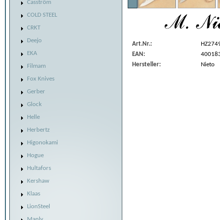
Casström
COLD STEEL
CRKT
Deejo
Art.Nr.:
HZ274
EKA
EAN:
40018
Hersteller:
Nieto
Filmam
Fox Knives
Gerber
Glock
Helle
Herbertz
Higonokami
Hogue
Hultafors
Kershaw
Klaas
LionSteel
Manly