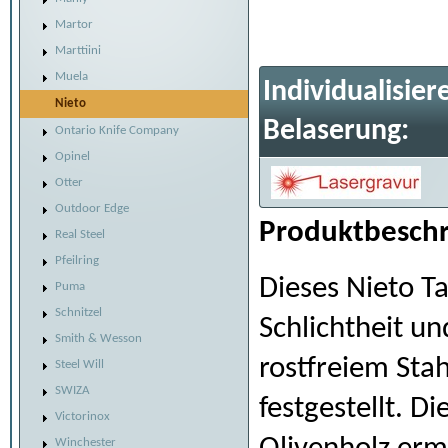
Martor
Marttiini
Muela
Individualisier
Nieto
Belaserung:
Ontario Knife Company
Opinel
Otter
Outdoor Edge
Produktbeschr
Real Steel
Pfeilring
Dieses Nieto T
Puma
Schnitzel
Schlichtheit un
Smith & Wesson
rostfreiem Sta
Steel Will
SWIZA
festgestellt. D
Victorinox
Winchester