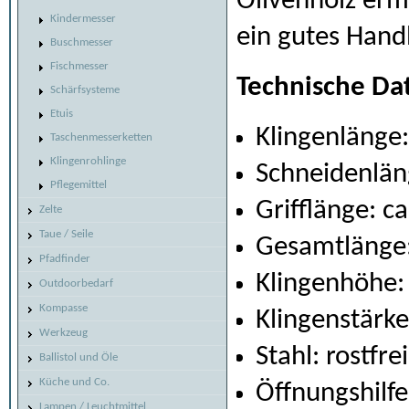
Olivenholz erm
Kindermesser
ein gutes Handl
Buschmesser
Fischmesser
Technische Da
Schärfsysteme
Etuis
Klingenlänge:
Taschenmesserketten
Klingenrohlinge
Schneidenlän
Pflegemittel
Grifflänge: c
Zelte
Taue / Seile
Gesamtlänge:
Pfadfinder
Klingenhöhe:
Outdoorbedarf
Kompasse
Klingenstärk
Werkzeug
Stahl: rostfr
Ballistol und Öle
Küche und Co.
Öffnungshilf
Lampen / Leuchtmittel