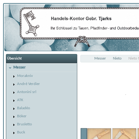
Messer
Nieto
Nieto 
Übersicht
Messer
Morakniv
André Verdier
Antonini srl
ATK
Baladéo
Böker
Brusletto
Buck