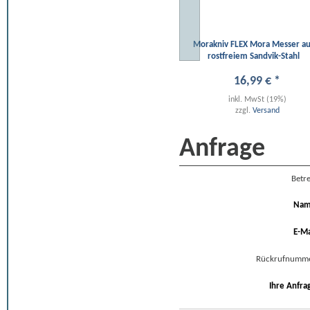
Morakniv FLEX Mora Messer au
rostfreiem Sandvik-Stahl
16
,
99
€
*
inkl. MwSt (19%)
zzgl.
Versand
Anfrage
Betre
Na
E-Ma
Rückrufnumm
Ihre Anfra